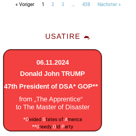
« Voriger
1
2
3
…
438
Nächster »
USATIRE 🐁
06.11.2024
Donald John TRUMP
47th President of DSA* GOP**
from „The Apprentice“
to The Master o
f Disaster
*
D
ivided
S
tates of
A
merica
**G
reedy
O
ld
P
arty