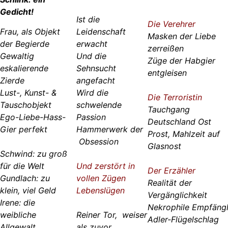
Gedicht!
Ist die
Die Verehrer
Frau, als Objekt
Leidenschaft
Masken der Liebe
der Begierde
erwacht
zerreißen
Gewaltig
Und die
Züge der Habgier
eskalierende
Sehnsucht
entgleisen
Zierde
angefacht
Lust-, Kunst- &
Wird die
Die Terroristin
Tauschobjekt
schwelende
Tauchgang
Ego-Liebe-Hass-
Passion
Deutschland Ost
Gier perfekt
Hammerwerk der
Prost, Mahlzeit auf
Obsession
Glasnost
Schwind: zu groß
für die Welt
Und zerstört in
Der Erzähler
Gundlach: zu
vollen Zügen
Realität der
klein, viel Geld
Lebenslügen
Vergänglichkeit
Irene: die
Nekrophile Empfängl
weibliche
Reiner Tor, weiser
Adler-Flügelschlag
Allgewalt
als zuvor