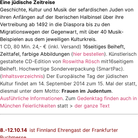
Eine jüdische Zeitreise
Geschichte, Kultur und Musik der sefardischen Juden von
ihren Anfängen auf der Iberischen Halbinsel über ihre
Vertreibung ab 1492 in die Diaspora bis zu den
Migrationswegen der Gegenwart, mit über 40 Musik-
Beispielen aus dem jeweiligen Kulturkreis.
1 CD, 80 Min. 24,- € (inkl. Versand)
16seitiges Beiheft,
Zeittafel, farbige Abbildungen
(
hier bestellen
). Künstlerisch
gestaltete CD-Edition von
Roswitha Rösch
mit16seitigem
Beiheft. Hochwertige Sonderverpackung (SmartPac).
(
Inhaltsverzeichnis
) Der Europäische Tag der jüdischen
Kultur findet am 14. September 2014 zum 15. Mal der statt,
diesmal unter dem Motto:
Frauen im Judentum
.
Ausführliche Informationen
. Zum
Gedenktag finden auch in
München Feierlichkeiten
statt >
der ganze Text
8.-12.10.14
ist Finnland Ehrengast der
Frankfurter
Buchmesse
.