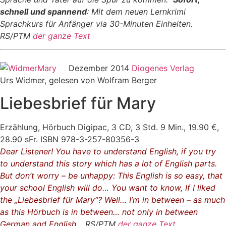
schnell und spannend
: Mit dem neuen Lernkrimi
Sprachkurs für Anfänger via 30-Minuten Einheiten.
RS/PTM
der ganze Text
Dezember 2014
Diogenes Verlag
Urs Widmer, gelesen von Wolfram Berger
Liebesbrief für Mary
Erzählung, Hörbuch Digipac, 3 CD, 3 Std. 9 Min., 19.90 €,
28.90 sFr. ISBN 978-3-257-80356-3
Dear Listener! You have to understand English, if you try
to understand this story which has a lot of English parts.
But don’t worry – be unhappy: This English is so easy, that
your school English will do… You want to know, If I liked
the „Liebesbrief für Mary“? Well… I’m in between – as much
as this Hörbuch is in between… not only in between
German and English…
RS/PTM
der ganze Text