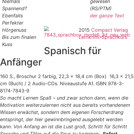
Niemals
gewesen
Spannend?
(RS/PTM)
Ebenfalls
der ganze Text
Perfekter
Hörgenuss
2015
Compact Verlag
Bis zum finalen
Lernkrimi-Sprachkurs
Kuss
Spanisch für
Anfänger
160 S., Broschur 2 farbig, 22,3 x 18,4 cm (Box) 16,3 x 21,5
cm (Buch) / 2 Audio-CDs. Niveaustufe A1. ISBN 978-3-
8174-7843-9
So macht Lernen Spaß – und zwar schon dann, wenn die
Motivation weiterzulernen nicht aus bereits vorhandenem
Wissen erwächst, sondern dem eigenen Forscherdrang
entspringt, der hier gewinnbringend ausgelebt werden
kann. Von Anfang an ist die Lust groß, Schritt für Schritt
Sprache und Täter auf die Spur zu kommen:
Sofort,