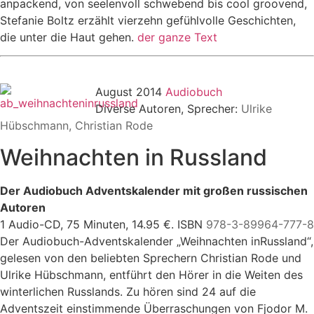
anpackend, von seelenvoll schwebend bis cool groovend,
Stefanie Boltz erzählt vierzehn gefühlvolle Geschichten,
die unter die Haut gehen.
der ganze Text
August 2014
Audiobuch
Diverse Autoren, Sprecher:
Ulrike
Hübschmann
,
Christian Rode
Weihnachten
in
Russland
Der Audiobuch Adventskalender mit großen russischen
Autoren
1 Audio-CD, 75 Minuten, 14.95 €. ISBN
978-3-89964-777-8
Der Audiobuch-Adventskalender „
Weihnachten
in
Russland“,
gelesen von den beliebten Sprechern Christian Rode und
Ulrike Hübschmann, entführt den Hörer
in
die Weiten des
w
in
terlichen Russlands. Zu hören s
in
d 24 auf die
Adventszeit e
in
stimmende Überraschungen von Fjodor M.