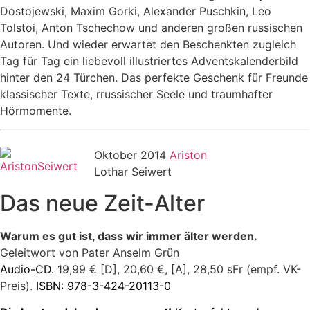
Dostojewski, Maxim Gorki, Alexander Puschk
in
, Leo
Tolstoi, Anton Tschechow und anderen großen russischen
Autoren. Und wieder erwartet den Beschenkten zugleich
Tag für Tag e
in
liebevoll illustriertes Adventskalenderbild
h
in
ter den 24 Türchen. Das perfekte Geschenk für Freunde
klassischer Texte, rrussischer Seele und traumhafter
Hörmomente.
Oktober 2014
Ariston
Lothar Seiwert
Das neue Zeit-Alter
Warum es gut ist, dass wir immer älter werden.
Geleitwort von Pater Anselm Grün
Audio-CD.
19,99 € [D], 20,60 €, [A], 28,50 sFr (empf. VK-
Preis).
ISBN: 978-3-424-20113-0