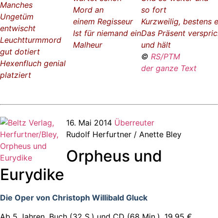
Manches
Mord an
so fort
Ungetüm
einem Regisseur
Kurzweilig, bestens e
entwischt
Ist für niemand ein
Das Präsent verspric
Leuchtturmmord
Malheur
und hält
gut dotiert
©
RS/PTM
Hexenfluch genial
der ganze Text
platziert
16. Mai 2014
Überreuter
Rudolf Herfurtner / Anette Bley
Orpheus und
Eurydike
Die Oper von Christoph Willibald Gluck
Ab 5 Jahren. Buch (32 S.) und CD (68 Min.), 19.95 €