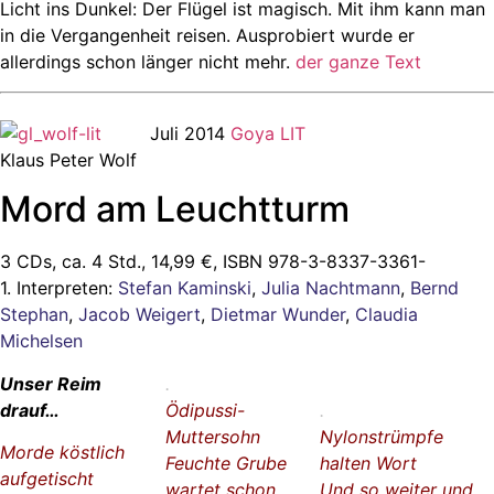
Licht ins Dunkel: Der Flügel ist magisch. Mit ihm kann man
in die Vergangenheit reisen. Ausprobiert wurde er
allerdings schon länger nicht mehr.
der ganze Text
Juli 2014
Goya LIT
Klaus Peter Wolf
Mord am Leuchtturm
3 CDs, ca. 4 Std.,
14,99 €,
ISBN 978-3-8337-3361-
1. Interpreten:
Stefan Kaminski
,
Julia Nachtmann
,
Bernd
Stephan
,
Jacob Weigert
,
Dietmar Wunder
,
Claudia
Michelsen
Unser Reim
.
drauf…
Ödipussi-
.
Muttersohn
Nylonstrümpfe
Morde köstlich
Feuchte Grube
halten Wort
aufgetischt
wartet schon
Und so weiter und