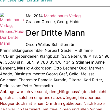
Mai 2014
Mandelbaum Verlag
Graham Greene, Georg Haider
Der Dritte Mann
Orson Welles‘ Schatten für
Kriminalklangensemble. Norbert Gastell − Stimme
1 CD im gebundenen Klangbuch (32 Seiten), 18 x 13. 24.90
€, 35.50 sFr., ISBN: 9-783-85476-434-2
Stimmen
: Anne
Bennent,
Musik
: Akkordeon: Otto Lechner Oud: Marwan
Abado, Blasinstrumente: Georg Graf, Cello: Melissa
Coleman, Theremin: Pamelia Kurstin, Gitarre: Karl Ritter,
Perkussion: Peter Rosmanith.
Anfangs war ich versucht, den „Hörgenuss“ (den ich nicht
gleich als solchen empfand) abzuwürgen, bin aber aus
Neugier doch mit einem Ohr dran geblieben. Nach kurzer
Zeit war ich fasziniert, mit zwei Ohren und allen Sinnen