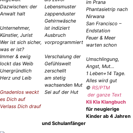
im Prana
Dazwischen: der
Lebensmuster
Phantasietrip nach
Anwalt halt
zappenduster
Nirwana
Gehirnwäsche
San Francisco –
Unternehmer,
ist indiziert
Endstation
Künstler, Jurist
Ausbruch
Feuer & Meer
Wer ist sich sicher,
vorprogrammiert
warten schon
was er ist?
Immer & ewig
Verschalung der
Umschlingung,
lockt das Weib
Gefühlswelt
Angst, Mut…
Unergründlich
zerschellt
1 Leben+14 Tage.
Herz und Leib
am stetig
Alles wird gut
wachsenden Mut
©
RS/PTM
Gnadenlos weckt
Sei auf der Hut
der ganze Text
es Dich auf
Kli Kla Klangbuch
Verlass Dich drauf
für neugierige
Kinder ab 4 Jahren
und Schulanfänger