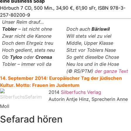
eine Business Soap
Hörbuch
7 CD, 500 Min., 34,90 €, 61,90 sFr, ISBN 978-3-
257-80200-9
Unser Reim drauf…
Tobler
– ist nicht ohne
Doch auch
Bäriswil
Zwar nicht die Kanone
Will stets viel zu viel
Doch dem Ehrgeiz treu
Middle, Upper Klasse
Hoch gedient, stets neu
Sitzt vor Toblers Nase
Ob
Tylco
oder
Cronsa
So geht dieselbe Chose
Tobler – immer voll da
Neu los und in die Hose
(© RS/PTM)
der ganze Text
14. September 2014:
Europäischer
Tag der jüdischen
Kultur. Motto: Frauen im Judentum
2014
Silberfuchs Verlag
Autorin Antje Hinz, Sprecherin Anne
Moll
Sefarad hören