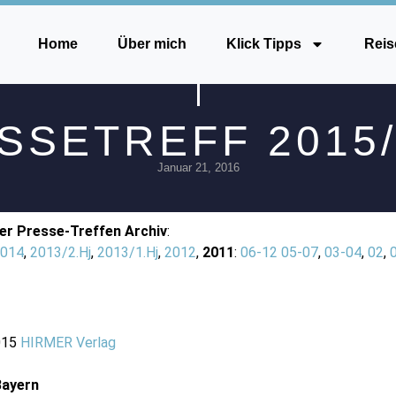
Home
Über mich
Klick Tipps
Reis
SSETREFF 2015/
Januar 21, 2016
er Presse-Treffen
Archiv
:
014
,
2013/2.Hj
,
2013/1.Hj
,
2012
,
2011
:
06-12
05-07
,
03-04
,
02
,
015
HIRMER Verlag
Bayern