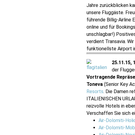
Jahre zurückblicken ka
unsere Fluggäste. Freu
führende Billig-Airlin
online und für Bookings
unschlagbar!) Positive
verdient Transavia. Wir
funktionellste Airport
25.11.15,
der Flugge
Vortragende Repräse
Toneva
(Senior Key Ac
Resorts
. Die Damen ref
ITALIENISCHEN URLAUB
reizvolle Hotels in ebe
Verschaffen Sie sich ei
Air-Dolomiti-Holi
Air-Dolomiti-Mobi
Air-Dolomiti-Neu