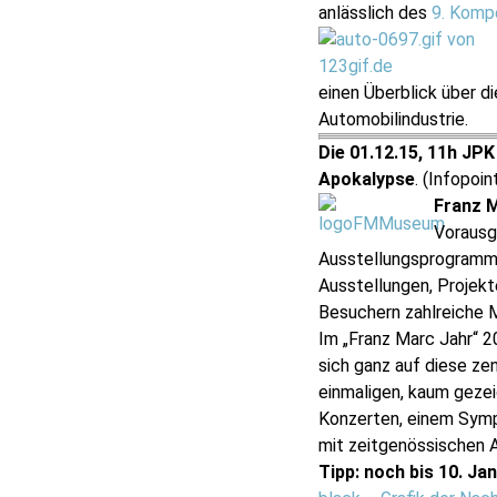
anlässlich des
9. Kompe
einen Überblick über d
Automobilindustrie.
Die 01.12.15, 11h JPK
Apokalypse
. (Infopoi
Franz 
Vorausg
Ausstellungsprogramm 
Ausstellungen, Projek
Besuchern zahlreiche 
Im „Franz Marc Jahr“ 
sich ganz auf diese ze
einmaligen, kaum geze
Konzerten, einem Symp
mit zeitgenössischen A
Tipp: noch bis 10. Ja