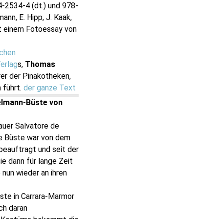
4-2534-4 (dt.) und 978-
ann, E. Hipp, J. Kaak,
it einem Fotoessay von
schen
erlag
s,
Thomas
er der Pinakotheken,
 führt.
der ganze Text
elmann-Büste von
auer Salvatore de
e Büste war von dem
beauftragt und seit der
e dann für lange Zeit
 nun wieder an ihren
ste in Carrara-Marmor
ch daran