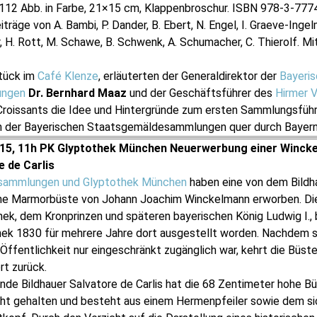
a. 112 Abb. in Farbe, 21×15 cm, Klappenbroschur. ISBN 978-3-777
träge von A. Bambi, P. Dander, B. Ebert, N. Engel, I. Graeve-Ingelm
, H. Rott, M. Schawe, B. Schwenk, A. Schumacher, C. Thierolf. M
tück im
Café Klenze
, erläuterten der Generaldirektor der
Bayeri
ungen
Dr. Bernhard Maaz
und der Geschäftsführer des
Hirmer V
Croissants die Idee und Hintergründe zum ersten Sammlungsführ
en der Bayerischen Staatsgemäldesammlungen quer durch Bayern
.15, 11h PK Glyptothek München Neuerwerbung einer Winck
e de Carlis
nsammlungen und Glyptothek München
haben eine von dem Bildh
ene Marmorbüste von Johann Joachim Winckelmann erworben. Di
ek, dem Kronprinzen und späteren bayerischen König Ludwig I., 
ek 1830 für mehrere Jahre dort ausgestellt worden. Nachdem si
 Öffentlichkeit nur eingeschränkt zugänglich war, kehrt die Büste
rt zurück.
de Bildhauer Salvatore de Carlis hat die 68 Zentimeter hohe Bü
licht gehalten und besteht aus einem Hermenpfeiler sowie dem si