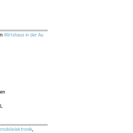
im
Wirtshaus in der Au
pen
IL
mobilelektronik
,