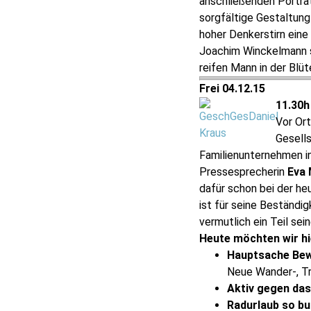
anschließenden Porträ
sorgfältige Gestaltun
hoher Denkerstirn ein
Joachim Winckelmann so
reifen Mann in der Blü
Frei 04.12.15
11.30
Vor Or
Gesell
Familienunternehmen in
Pressesprecherin
Eva 
dafür schon bei der h
ist für seine Beständig
vermutlich ein Teil sei
Heute möchten wir hi
Hauptsache Be
Neue Wander-, Tr
Aktiv gegen da
Radurlaub so bu