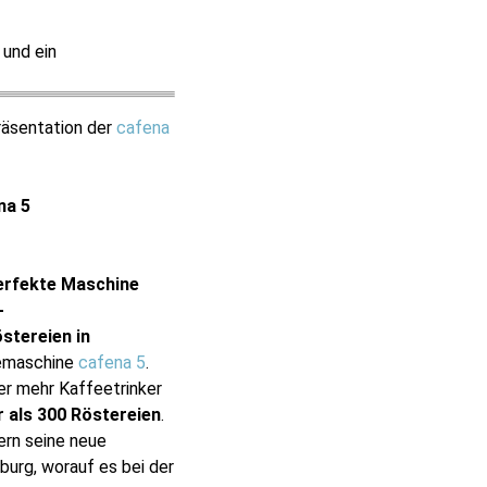
 und ein
räsentation der
cafena
na 5
erfekte Maschine
-
stereien in
feemaschine
cafena 5
.
er mehr Kaffeetrinker
 als 300 Röstereien
.
ern seine neue
burg, worauf es bei der