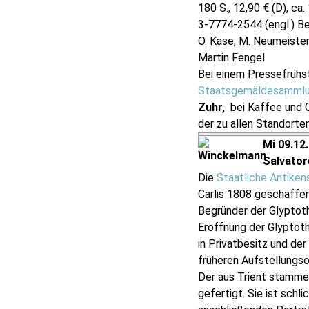
180 S., 12,90 € (D), c
3-7774-2544 (engl.) Bei
O. Kase, M. Neumeister
Martin Fengel
Bei einem Pressefrühs
Staatsgemäldesamml
Zuhr,
bei Kaffee und 
der zu allen Standort
Mi 09.12
Salvator
Die
Staatliche Antike
Carlis 1808 geschaff
Begründer der Glyptoth
Eröffnung der Glyptoth
in Privatbesitz und der
früheren Aufstellungso
Der aus Trient stammen
gefertigt. Sie ist sch