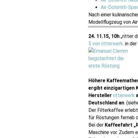
Air-Dolomiti-Spec
Nach einer kulinarische
Modellflugzeug von Air
24. 11.15, 10h
„ritter 
5 von ritterwerk
. in der
Höhere Kaffeemathem
ergibt einzigartigen
Hersteller
ritterwerk
a
Deutschland an
. (sie
Der Filterkaffee erleb
für Röstungen fernab d
Bei der
Kaffeefahrt „
Maschine vor. Zudem er