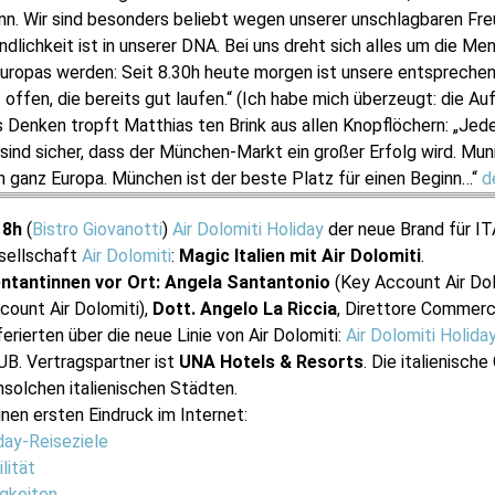
nn. Wir sind besonders beliebt wegen unserer unschlagbaren Fre
ndlichkeit ist in unserer DNA. Bei uns dreht sich alles um die M
e Europas werden: Seit 8.30h heute morgen ist unsere entsprech
 offen, die bereits gut laufen.“ (Ich habe mich überzeugt: die Au
s Denken tropft Matthias ten Brink aus allen Knopflöchern: „Jed
 sind sicher, dass der München-Markt ein großer Erfolg wird. Mun
 in ganz Europa. München ist der beste Platz für einen Beginn…“
d
 18h
(
Bistro Giovanotti
)
Air Dolomiti Holiday
der neue Brand für 
sellschaft
Air Dolomiti
:
Magic Italien
mit Air Dolomiti
.
ntantinnen vor Ort: Angela Santantonio
(Key Account Air Dol
count Air Dolomiti),
Dott. Angelo La Riccia
, Direttore Commerc
erierten über die neue Linie von Air Dolomiti:
Air Dolomiti Holida
. Vertragspartner ist
UNA Hotels & Resorts
. Die italienisch
nsolchen italienischen Städten.
nen ersten Eindruck im Internet:
day-Reiseziele
lität
igkeiten