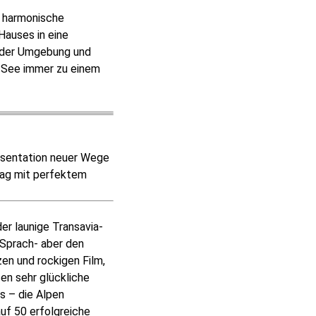
s harmonische
Hauses in eine
n der Umgebung und
 See immer zu einem
räsentation neuer Wege
Tag mit perfektem
der launige Transavia-
 Sprach- aber den
en und rockigen Film,
en sehr glückliche
s – die Alpen
uf 50 erfolgreiche