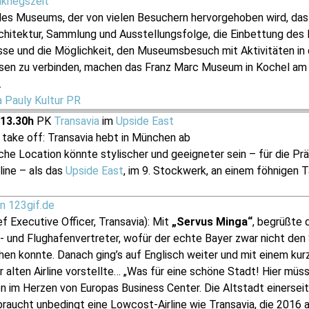
hkriegszeit
 des Museums, der von vielen Besuchern hervorgehoben wird, da
hitektur, Sammlung und Ausstellungsfolge, die Einbettung des 
isse und die Möglichkeit, den Museumsbesuch mit Aktivitäten i
sen zu verbinden, machen das Franz Marc Museum in Kochel am
.
a Pauly Kultur PR
 13.30h
PK
Transavia
im
Upside East
 take off: Transavia hebt in München ab
he Location könnte stylischer und geeigneter sein – für die P
rline – als das
Upside East
, im 9. Stockwerk, an einem föhnigen 
f Executive Officer, Transavia): Mit
„Servus Minga“
, begrüßte 
 und Flughafenvertreter, wofür der echte Bayer zwar nicht den
en konnte. Danach ging’s auf Englisch weiter und mit einem kurz
 alten Airline vorstellte… „Was für eine schöne Stadt! Hier müss
 im Herzen von Europas Business Center. Die Altstadt einerseit
aucht unbedingt eine Lowcost-Airline wie Transavia, die 2016 a