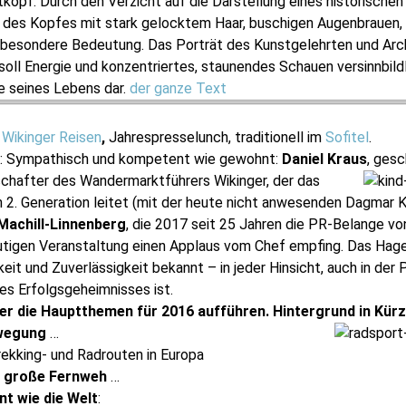
tkopf. Durch den Verzicht auf die Darstellung eines historisch
g des Kopfes mit stark gelocktem Haar, buschigen Augenbrauen,
e besondere Bedeutung. Das Porträt des Kunstgelehrten und Ar
ll Energie und konzentriertes, staunendes Schauen versinnbildli
te seines Lebens dar.
der ganze Text
h
Wikinger Reisen
,
Jahrespresselunch, traditionell im
Sofitel
.
t: Sympathisch und kompetent wie gewohnt:
Daniel Kraus
, ges
schafter des
Wandermarktführers Wikinger, der das
 2. Generation leitet (mit der heute nicht anwesenden Dagmar 
Machill-Linnenberg
, die 2017 seit 25 Jahren die PR-Belange von
eutigen Veranstaltung einen Applaus vom Chef empfing. Das Ha
keit und Zuverlässigkeit bekannt – in jeder Hinsicht, auch in der 
nes Erfolgsgeheimnisses ist.
er die Hauptthemen für 2016 aufführen. Hintergrund in Kür
wegung
…
ekking- und Radrouten in Europa
s große Fernweh
…
nt wie die Welt
: