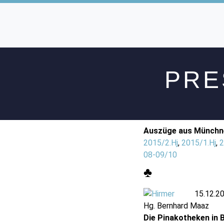
PRE
Auszüge aus Münchn
2015/2.Hj
,
2015/1.Hj
,
2
08-09/10
♣
15.12.2
Hg. Bernhard Maaz
Die Pinakotheken in 