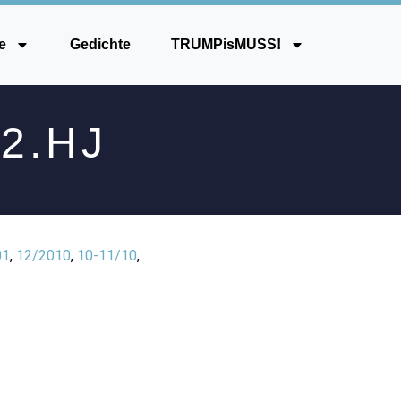
e
Gedichte
TRUMPisMUSS!
2.HJ
01
,
12/2010
,
10-11/10
,