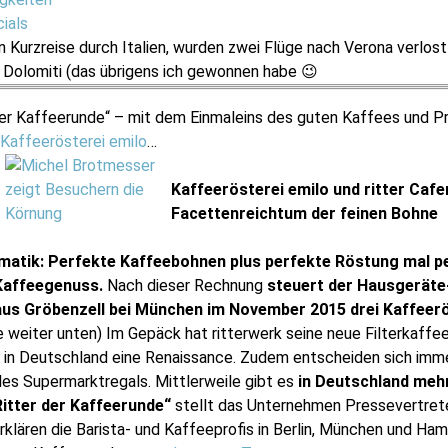
ials
n Kurzreise durch Italien, wurden zwei Flüge nach Verona verlost
 Dolomiti (das übrigens ich gewonnen habe 😉
der Kaffeerunde“ – mit dem Einmaleins des guten Kaffees und P
Kaffeerösterei emilo
…
Kaffeerösterei emilo und ritter Cafe
Facettenreichtum der feinen Bohne
atik: Perfekte Kaffeebohnen plus perfekte Röstung mal p
 Kaffeegenuss.
Nach dieser Rechnung
steuert der Hausgeräte
us Gröbenzell bei München im November 2015 drei Kaffeerö
he weiter unten) Im Gepäck hat ritterwerk seine neue Filterkaf
t in Deutschland eine Renaissance. Zudem entscheiden sich imm
es Supermarktregals. Mittlerweile gibt es
in Deutschland mehr
Ritter der Kaffeerunde“
stellt das Unternehmen Pressevertret
klären die Barista- und Kaffeeprofis in Berlin, München und Ham