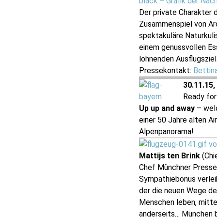
black – Grafik der Nac
Der private Charakter
Zusammenspiel von Arc
spektakuläre Naturkul
einem genussvollen Es
lohnenden Ausflugsziel
Pressekontakt:
Bettin
30.11.15,
Ready for
Up up and away
– welc
einer 50 Jahre alten Ai
Alpenpanorama!
Mattijs ten Brink
(Chie
Chef Münchner Presse-
Sympathiebonus verleih
der die neuen Wege der
Menschen leben, mitten
anderseits… München br