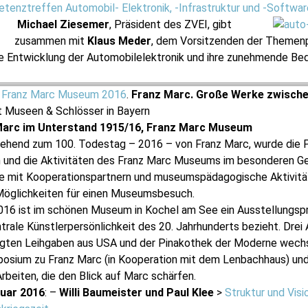
tenztreffen Automobil- Elektronik, -Infrastruktur und -Softwar
Michael Ziesemer
, Präsident des ZVEI, gibt
zusammen mit
Klaus Meder
, dem Vorsitzenden der Themen
ie Entwicklung der Automobilelektronik und ihre zunehmende Bed
Franz Marc Museum 2016
.
Franz Marc.
Große Werke zwische
nt Museen & Schlösser in Bayern
Marc im Unterstand 1915/16, Franz Marc Museum
ehend zum 100. Todestag – 2016 – von Franz Marc, wurde die 
und die Aktivitäten des Franz Marc Museums im besonderen Ged
te mit Kooperationspartnern und museumspädagogische Aktivitä
Möglichkeiten für einen Museumsbesuch.
2016 ist im schönen Museum in Kochel am See ein Ausstellung
ntrale Künstlerpersönlichkeit des 20. Jahrhunderts bezieht. Drei
igten Leihgaben aus USA und der Pinakothek der Moderne wechs
osium zu Franz Marc (in Kooperation mit dem Lenbachhaus) un
rbeiten, die den Blick auf Marc schärfen.
nuar 2016
: –
Willi Baumeister und Paul Klee
>
Struktur und Visi