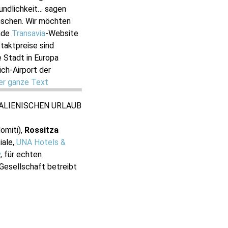
undlichkeit… sagen
enschen. Wir möchten
ende
Transavia
-Website
ftaktpreise sind
e Stadt in Europa
ich-Airport der
er ganze Text
ITALIENISCHEN URLAUB
omiti),
Rossitza
iale,
UNA Hotels &
y
, für echten
e Gesellschaft betreibt