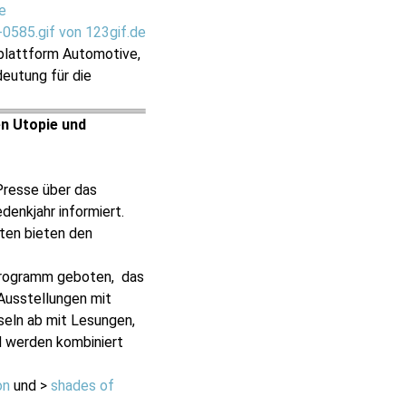
e
plattform Automotive,
eutung für die
n Utopie und
Presse über das
enkjahr informiert.
ten bieten den
sprogramm geboten, das
 Ausstellungen mit
eln ab mit Lesungen,
d werden kombiniert
on
und >
shades of