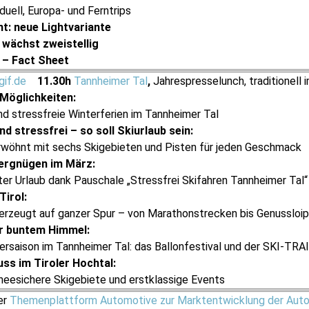
iduell, Europa- und Ferntrips
nt: neue Lightvariante
 wächst zweistellig
 – Fact Sheet
11.30h
Tannheimer Tal
,
Jahrespresselunch, traditionell 
 Möglichkeiten:
d stressfreie Winterferien im Tannheimer Tal
 stressfrei – so soll Skiurlaub sein:
rwöhnt mit sechs Skigebieten und Pisten für jeden Geschmack
vergnügen im März:
ter Urlaub dank Pauschale „Stressfrei Skifahren Tannheimer Tal“
Tirol:
erzeugt auf ganzer Spur – von Marathonstrecken bis Genussloi
r buntem Himmel:
tersaison im Tannheimer Tal: das Ballonfestival und der SKI-TRA
ss im Tiroler Hochtal:
neesichere Skigebiete und erstklassige Events
er
Themenplattform Automotive zur Marktentwicklung der Auto