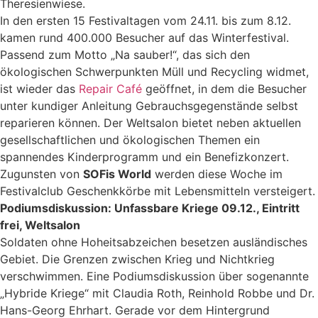
Theresienwiese.
In den ersten 15 Festivaltagen vom 24.11. bis zum 8.12.
kamen rund 400.000 Besucher auf das Winterfestival.
Passend zum Motto „Na sauber!“, das sich den
ökologischen Schwerpunkten Müll und Recycling widmet,
ist wieder das
Repair Café
geöffnet, in dem die Besucher
unter kundiger Anleitung Gebrauchsgegenstände selbst
reparieren können. Der Weltsalon bietet neben aktuellen
gesellschaftlichen und ökologischen Themen ein
spannendes Kinderprogramm und ein Benefizkonzert.
Zugunsten von
SOFis World
werden diese Woche im
Festivalclub Geschenkkörbe mit Lebensmitteln versteigert.
Podiumsdiskussion: Unfassbare Kriege 09.12., Eintritt
frei, Weltsalon
Soldaten ohne Hoheitsabzeichen besetzen ausländisches
Gebiet. Die Grenzen zwischen Krieg und Nichtkrieg
verschwimmen. Eine Podiumsdiskussion über sogenannte
„Hybride Kriege“ mit Claudia Roth, Reinhold Robbe und Dr.
Hans-Georg Ehrhart. Gerade vor dem Hintergrund