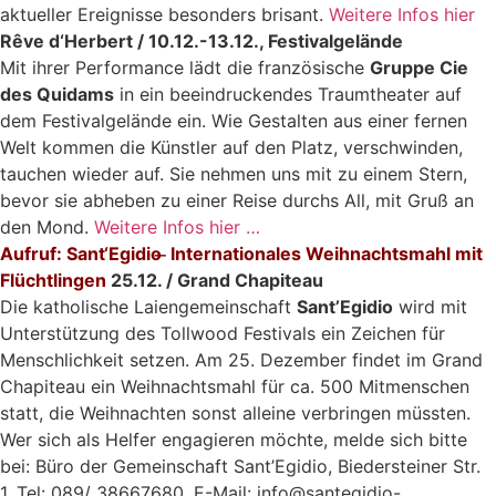
aktueller Ereignisse besonders brisant.
Weitere Infos hier
Rêve d‘Herbert / 10.12.-13.12., Festivalgelände
Mit ihrer Performance lädt die französische
Gruppe Cie
des Quidams
in ein beeindruckendes Traumtheater auf
dem Festivalgelände ein. Wie Gestalten aus einer fernen
Welt kommen die Künstler auf den Platz, verschwinden,
tauchen wieder auf. Sie nehmen uns mit zu einem Stern,
bevor sie abheben zu einer Reise durchs All, mit Gruß an
den Mond.
Weitere Infos hier …
Aufruf: Sant‘Egidio ̶ Internationales Weihnachtsmahl mit
Flüchtlingen
25.12. / Grand Chapiteau
Die katholische Laiengemeinschaft
Sant’Egidio
wird mit
Unterstützung des Tollwood Festivals ein Zeichen für
Menschlichkeit setzen. Am 25. Dezember findet im Grand
Chapiteau ein Weihnachtsmahl für ca. 500 Mitmenschen
statt, die Weihnachten sonst alleine verbringen müssten.
Wer sich als Helfer engagieren möchte, melde sich bitte
bei: Büro der Gemeinschaft Sant’Egidio, Biedersteiner Str.
1, Tel: 089/ 38667680, E-Mail: info@santegidio-