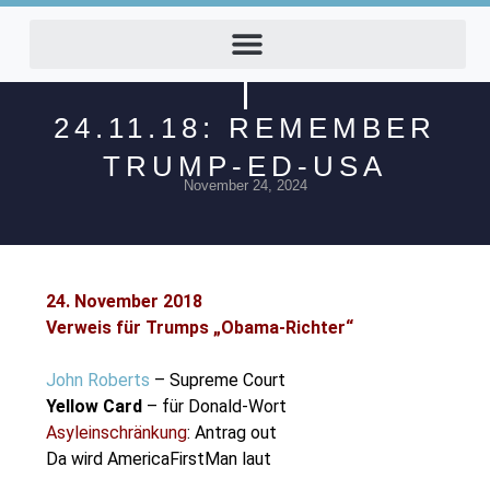
24.11.18: REMEMBER
TRUMP-ED-USA
November 24, 2024
24. November 2018
Verweis für Trumps „Obama-Richter“
John Roberts
– Supreme Court
Yellow Card
– für Donald-Wort
Asyleinschränkung
: Antrag out
Da wird AmericaFirstMan
laut