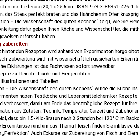
stenlose Lieferung
20,1 x 25,6 cm. ISBN: 978-3-86851-426-1.
I
en, das Steak perfekt braten und das Hähnchen im Ofen knusprig
tion – Die Wissenschaft des guten Kochens“ zeigt, wie Sie Flei
Anleitung dafür geben Ihnen Köche und Wissenschaftler, die mit
gsweisen erforscht haben.
ig zubereiten
 hinter den Rezepten wird anhand von Experimenten hergeleite
isch-Zubereitung wird mit wissenschaftlich gesicherten Erkenntn
che Erklärungen ist das Fachwissen sofort anwendbar
pte zu Fleisch-, Fisch- und Eiergerichten
 Illustrationen und Tabellen
ion – Die Wissenschaft des guten Kochens“ wurde die Küche ins L
rimenten haben Testköche und Lebensmittelchemiker Rezepte 
d verbessert, damit am Ende das bestmögliche Rezept für Ihre K
nation aus Zutaten, Technik, Temperatur, Garzeit und Zubehör 
el, dass ein 1,5-Kilo-Braten nach 3 Stunden bei 120° C im Back
e Erkenntnisse rund um das Thema Fleisch finden Sie inklusive d
 „Perfektion“. Auch Exkurse zur Zubereitung von Fisch und Eiern 