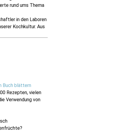
werte rund ums Thema
haftler in den Laboren
serer Kochkultur. Aus
m Buch blättern
00 Rezepten, vielen
d die Verwendung von
isch
senfrüchte?