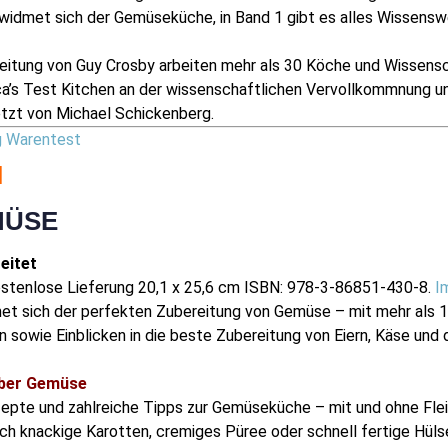
widmet sich der Gemüseküche, in Band 1 gibt es alles Wissens
eitung von Guy Crosby arbeiten mehr als 30 Köche und Wissensc
a’s Test Kitchen an der wissenschaftlichen Vervollkommnung un
tzt von Michael Schickenberg.
g Warentest
N
MÜSE
eitet
stenlose Lieferung
20,1 x 25,6 cm ISBN: 978-3-86851-430-8.
I
t sich der perfekten Zubereitung von Gemüse – mit mehr als 1
en sowie Einblicken in die beste Zubereitung von Eiern, Käse un
über Gemüse
epte und zahlreiche Tipps zur Gemüseküche – mit und ohne Fle
lich knackige Karotten, cremiges Püree oder schnell fertige Hül