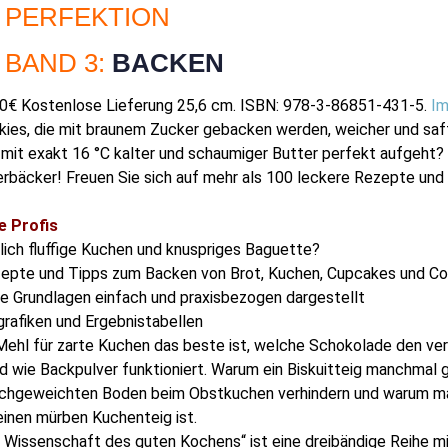
PERFEKTION
BAND 3:
BACKEN
,90€ Kostenlose Lieferung 25,6 cm. ISBN: 978-3-86851-431-5.
Im
ies, die mit braunem Zucker gebacken werden, weicher und safti
it exakt 16 °C kalter und schaumiger Butter perfekt aufgeht?
rbäcker! Freuen Sie sich auf mehr als 100 leckere Rezepte und 
e Profis
lich fluffige Kuchen und knuspriges Baguette?
epte und Tipps zum Backen von Brot, Kuchen, Cupcakes und Co
e Grundlagen einfach und praxisbezogen dargestellt
grafiken und Ergebnistabellen
Mehl für zarte Kuchen das beste ist, welche Schokolade den ve
 wie Backpulver funktioniert. Warum ein Biskuitteig manchmal 
durchgeweichten Boden beim Obstkuchen verhindern und warum m
inen mürben Kuchenteig ist.
e Wissenschaft des guten Kochens“ ist eine dreibändige Reihe m