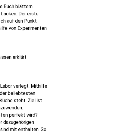
m Buch blättern
 backen. Der erste
sch auf den Punkt
hilfe von Experimenten
t
issen erklärt
abor verlegt. Mithilfe
der beliebtesten
üche steht. Ziel ist
anzuwenden.
ofen perfekt wird?
er dazugehörigen
sind mit enthalten. So