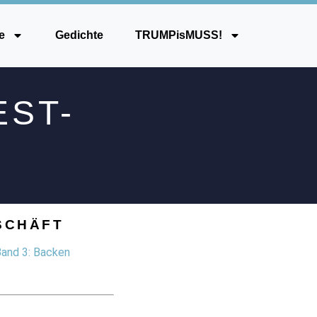
e
Gedichte
TRUMPisMUSS!
EST-
SCHÄFT