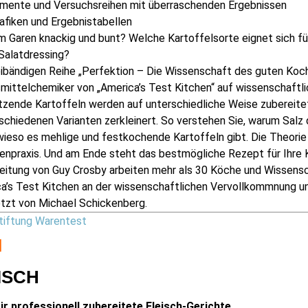
imente und Versuchsreihen mit überraschenden Ergebnissen
afiken und Ergebnistabellen
m Garen knackig und bunt? Welche Kartoffelsorte eignet sich fü
 Salatdressing?
eibändigen Reihe „Perfektion – Die Wissenschaft des guten Koc
ittelchemiker von „America’s Test Kitchen“ auf wissenschaftli
zende Kartoffeln werden auf unterschiedliche Weise zubereitet
rschiedenen Varianten zerkleinert. So verstehen Sie, warum Sa
ieso es mehlige und festkochende Kartoffeln gibt. Die Theorie 
enpraxis. Und am Ende steht das bestmögliche Rezept für Ihre 
eitung von Guy Crosby arbeiten mehr als 30 Köche und Wissensc
a’s Test Kitchen an der wissenschaftlichen Vervollkommnung un
tzt von Michael Schickenberg.
tiftung Warentest
N
ISCH
r professionell zubereitete Fleisch-Gerichte