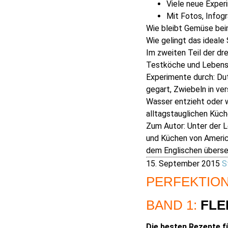
Viele neue Exper
Mit Fotos, Infogr
Wie bleibt Gemüse bei
Wie gelingt das ideale
Im zweiten Teil der dr
Testköche und Lebensm
Experimente durch: Dut
gegart, Zwiebeln in ve
Wasser entzieht oder w
alltagstauglichen Küch
Zum Autor: Unter der L
und Küchen von Americ
dem Englischen überse
15. September 2015
S
PERFEKTIO
BAND 1:
FLE
Die besten Rezepte fü