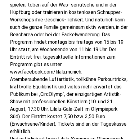
spielen, toben auf der Was- serrutsche und in der
Hüpfburg oder trainieren in kostenlosen Schnupper-
Workshops ihre Geschick- lichkeit. Und natürlich kann
auch die ganze Familie gemeinsam aktiv werden, in der
Beacharea oder bei der Fackelwanderung. Das
Programm findet montags bis freitags von 15 bis 19
Uhr statt, am Wochenende von 11 bis 19 Uhr. Der
Eintritt ist frei, tagesaktuelle Informationen zum
Programm gibt es unter
www.facebook.com/lilalu.munich.
Atemberaubende Luftartistik, tollkühne Parkourtricks,
kraftvolle Equilibristik und vieles mehr erwartet das
Publikum bei „CircOlymp“, der einzigartigen Artistik-
Show mit professionellen Künstlern (10. und 31.
August, 17.30 Uhr, Lilalu-Gala-Zelt im Olympiapark
Süd). Der Eintritt kostet 7,50 bzw. 3,50 Euro
(Erwachsene/Kinder), Tickets sind an der Tageskasse
erhältlich.
Und natürlich ist beim Lilalu-Sommer im Olympiapark