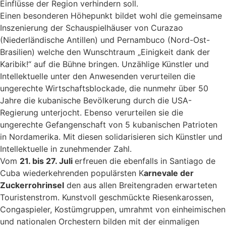
Einflüsse der Region verhindern soll.
Einen besonderen Höhepunkt bildet wohl die gemeinsame
Inszenierung der Schauspielhäuser von Curazao
(Niederländische Antillen) und Pernambuco (Nord-Ost-
Brasilien) welche den Wunschtraum „Einigkeit dank der
Karibik!“ auf die Bühne bringen. Unzählige Künstler und
Intellektuelle unter den Anwesenden verurteilen die
ungerechte Wirtschaftsblockade, die nunmehr über 50
Jahre die kubanische Bevölkerung durch die USA-
Regierung unterjocht. Ebenso verurteilen sie die
ungerechte Gefangenschaft von 5 kubanischen Patrioten
in Nordamerika. Mit diesen solidarisieren sich Künstler und
Intellektuelle in zunehmender Zahl.
Vom
21. bis 27. Juli
erfreuen die ebenfalls in Santiago de
Cuba wiederkehrenden populärsten K
arnevale der
Zuckerrohrinsel
den aus allen Breitengraden erwarteten
Touristenstrom. Kunstvoll geschmückte Riesenkarossen,
Congaspieler, Kostümgruppen, umrahmt von einheimischen
und nationalen Orchestern bilden mit der einmaligen