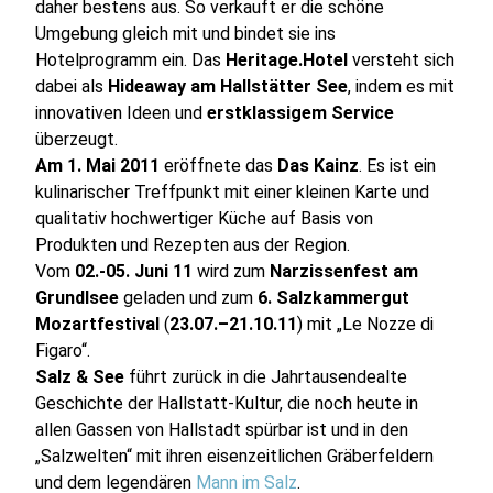
daher bestens aus. So verkauft er die schöne
Umgebung gleich mit und bindet sie ins
Hotelprogramm ein. Das
Heritage.Hotel
versteht sich
dabei als
Hideaway am Hallstätter See
, indem es mit
innovativen Ideen und
erstklassigem Service
überzeugt.
Am 1. Mai 2011
eröffnete das
Das Kainz
. Es ist ein
kulinarischer Treffpunkt mit einer kleinen Karte und
qualitativ hochwertiger Küche auf Basis von
Produkten und Rezepten aus der Region.
Vom
02.-05. Juni 11
wird zum
Narzissenfest am
Grundlsee
geladen und zum
6. Salzkammergut
Mozartfestival
(
23.07.–21.10.11
) mit „Le Nozze di
Figaro“.
Salz & See
führt zurück in die Jahrtausendealte
Geschichte der Hallstatt-Kultur, die noch heute in
allen Gassen von Hallstadt spürbar ist und in den
„Salzwelten“ mit ihren eisenzeitlichen Gräberfeldern
und dem legendären
Mann im Salz
.