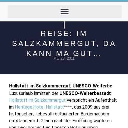
REISE: IM
SALZKAMMERGUT, DA
KANN MA GUT…
Mai 23, 2011
Hallstatt im Salzkammergut, UNESCO-Welterbe
Luxusurlaub inmitten der
UNESCO-Welterbestadt
Hallstatt
im Salzkammergut
verspricht ein Aufenthalt
im
Heritage.Hotel Hallstatt
****, das 2009 aus drei
historischen, liebevoll restaurierten Bürgerhäusern
entstanden ist. Gleich nach der Eröffnung wurde es
von zwei der weltweit besten Hotelgruppen