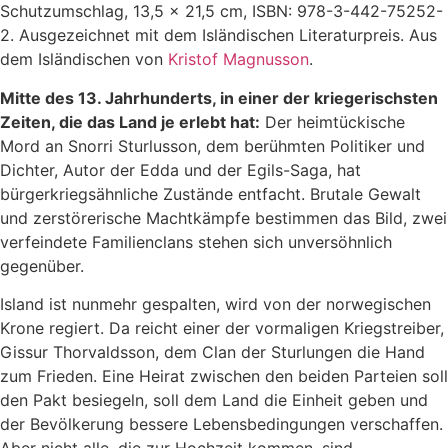
Schutzumschlag, 13,5 x 21,5 cm, ISBN: 978-3-442-75252-
2. Ausgezeichnet mit dem Isländischen Literaturpreis. Aus
dem Isländischen von
Kristof Magnusson
.
Mitte des 13. Jahrhunderts, in einer der kriegerischsten
Zeiten, die das Land je erlebt hat:
Der heimtückische
Mord an Snorri Sturlusson, dem berühmten Politiker und
Dichter, Autor der Edda und der Egils-Saga, hat
bürgerkriegsähnliche Zustände entfacht. Brutale Gewalt
und zerstörerische Machtkämpfe bestimmen das Bild, zwei
verfeindete Familienclans stehen sich unversöhnlich
gegenüber.
Island ist nunmehr gespalten, wird von der norwegischen
Krone regiert. Da reicht einer der vormaligen Kriegstreiber,
Gissur Thorvaldsson, dem Clan der Sturlungen die Hand
zum Frieden. Eine Heirat zwischen den beiden Parteien soll
den Pakt besiegeln, soll dem Land die Einheit geben und
der Bevölkerung bessere Lebensbedingungen verschaffen.
Aber nicht alle, die zur Hochzeit kommen, sind