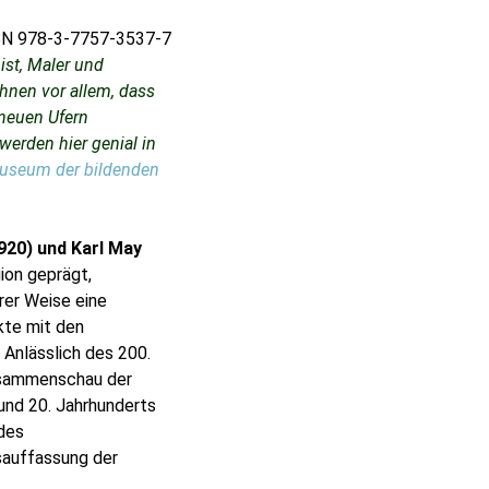
SBN 978-3-7757-3537-7
st, Maler und
Ihnen vor allem, dass
 neuen Ufern
werden hier genial in
useum der bildenden
920) und Karl May
ion geprägt,
arer Weise eine
kte mit den
 Anlässlich des 200.
usammenschau der
 und 20. Jahrhunderts
des
sauffassung der