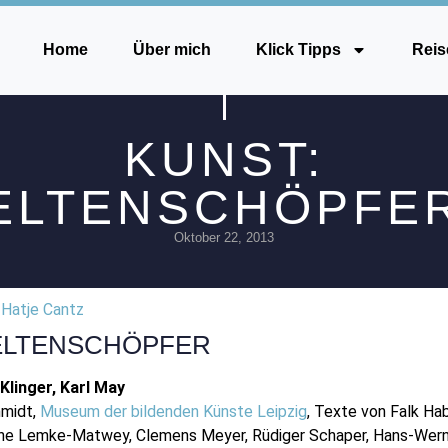
Home
Über mich
Klick Tipps
Reis
KUNST:
ELTENSCHÖPFE
Oktober 22, 2013
3
Hatje Cantz
LTENSCHÖPFER
Klinger, Karl May
hmidt,
Museum der bildenden Künste Leipzig
, Texte von Falk Ha
tine Lemke-Matwey, Clemens Meyer, Rüdiger Schaper, Hans-Wern