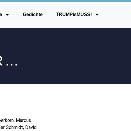
e
Gedichte
TRUMPisMUSS!
R…
berkorn, Marcus
er Schmidt, David