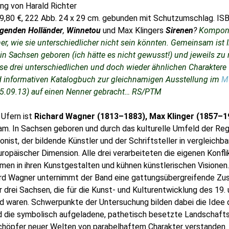
ung von Harald Richter
39,80 €, 222 Abb. 24 x 29 cm. gebunden mit Schutzumschlag. I
egenden Holländer
,
Winnetou
und Max Klingers
Sirenen
?
Komponi
nner, wie sie unterschiedlicher nicht sein könnten. Gemeinsam ist 
 in Sachsen geboren (ich hätte es nicht gewusst!) und jeweils zu
se drei unterschiedlichen und doch wieder ähnlichen Charaktere 
 informativen Katalogbuch zur gleichnamigen Ausstellung im
M
15.09.13) auf einen Nenner gebracht… RS/PTM
 Ufern ist
Richard Wagner (1813–1883), Max Klinger (1857–1
. In Sachsen geboren und durch das kulturelle Umfeld der Reg
nist, der bildende Künstler und der Schriftsteller in vergleichb
ropäischer Dimension. Alle drei verarbeiteten die eigenen Konfli
men in ihren Kunstgestalten und kühnen künstlerischen Visionen.
ard Wagner unternimmt der Band eine gattungsübergreifende Z
 drei Sachsen, die für die Kunst- und Kulturentwicklung des 19.
 waren. Schwerpunkte der Untersuchung bilden dabei die Idee 
die symbolisch aufgeladene, pathetisch besetzte Landschaft
 Schöpfer neuer Welten von parabelhaftem Charakter verstanden.