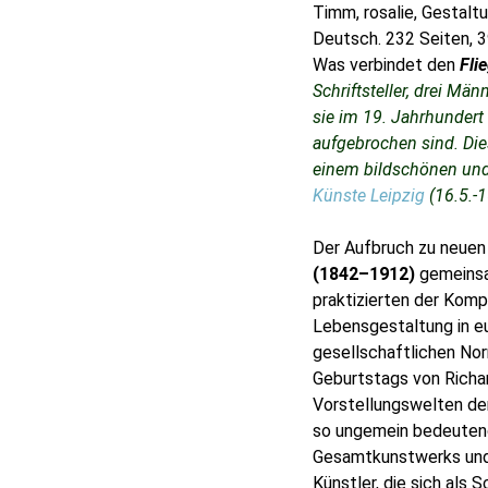
Timm, rosalie, Gestalt
Deutsch. 232 Seiten, 
Was verbindet den
Fli
Schriftsteller, drei Mä
sie im 19. Jahrhundert
aufgebrochen sind. Die
einem bildschönen und
Künste Leipzig
(16.5.-
Der Aufbruch zu neuen
(1842–1912)
gemeinsam
praktizierten der Kompo
Lebensgestaltung in eu
gesellschaftlichen Nor
Geburtstags von Rich
Vorstellungswelten der
so ungemein bedeutend
Gesamtkunstwerks und 
Künstler, die sich als