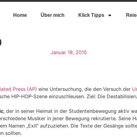
Home
Über mich
Klick Tipps
Reis
D
Januar 18, 2015
iated Press (AP)
eine Untersuchung, die den Versuch der
Un
ische HIP-HOP-Szene einzuschleusen. Ziel: Die Destabilisie
ic
, der in seiner Heimat in der Studentenbewegung aktiv wa
erschiedene Musiker in jener Bewegung rekrutierte.
Seine Ha
r dem Namen „Exit“ aufzuziehen. Die Texte der Gesänge sollt
 sollten.