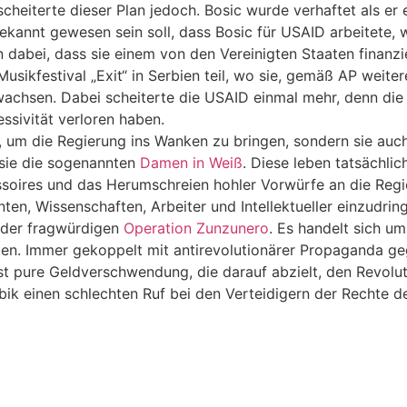
heiterte dieser Plan jedoch. Bosic wurde verhaftet als er 
ekannt gewesen sein soll, dass Bosic für USAID arbeitete,
en dabei, dass sie einem von den Vereinigten Staaten finanzi
kfestival „Exit“ in Serbien teil, wo sie, gemäß AP weiteres
achsen. Dabei scheiterte die USAID einmal mehr, denn die M
ssivität verloren haben.
en, um die Regierung ins Wanken zu bringen, sondern sie a
sie die sogenannten
Damen in Weiß
. Diese leben tatsächli
ssoires und das Herumschreien hohler Vorwürfe an die Regi
n, Wissenschaften, Arbeiter und Intellektueller einzudring
 der fragwürdigen
Operation Zunzunero
. Es handelt sich um
n. Immer gekoppelt mit antirevolutionärer Propaganda geg
ist pure Geldverschwendung, die darauf abzielt, den Revol
bik einen schlechten Ruf bei den Verteidigern der Rechte d