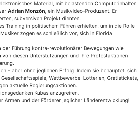
elektronisches Material, mit belastenden Computerinhalten
 war
Adrían Monzón
, ein Musikvideo-Produzent. Er
erten, subversiven Projekt dienten.
 Training in politischem Führen erhielten, um in die Rolle
usiker zogen es schließlich vor, sich in Florida
uch der Führung kontra-revolutionärer Bewegungen wie
ch von diesen Unterstützungen und ihre Protestaktionen
erung.
en – aber ohne jeglichen Erfolg. Indem sie behauptet, sich
 Gesellschaftsspiele, Wettbewerbe, Lotterien, Gratistickets,
en aktuelle Regierungsaktionen.
utionsgedanken Kubas anzugreifen.
er Armen und der Förderer jeglicher Länderentwicklung!