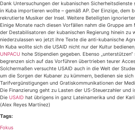
Dank Untersuchungen der kubanischen Sicherheitsdienste sc
in Kuba importieren wollte – gemäß AP. Der Einzige, dem b
rekrutierte Musiker der Insel. Weitere Beteiligten ignoriert
Einige Monate nach diesen Vorfällen nahm die Gruppe am Musi
der Destabilisatoren der kubanischen Regierung hinein zu w
niederzulassen wo jetzt ihre Texte die anti-kubanische Agre
In Kuba wollte sich die USAID nicht nur der Kultur bedien
UNPACU
hohe Stipendien gegeben. Ebenso „unterstützen“ 
begrenzen sich auf das Vorführen übertrieben teurer Acce
Solchermaßen versuchte USAID auch in die Welt der Studente
um die Sorgen der Kubaner zu kümmern, bedienen sie sich
Tarifvergünstigungen und Gratiskommunikationen der Medie
Die Finanzierung geht zu Lasten der US-Steuerzahler und 
Die
USAID
hat übrigens in ganz Lateinamerika und der Kari
(Alex Reyes Martínez)
Tags:
Fokus