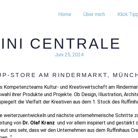
Home
Über mich
Klick Tip
FFINI CENTRALE
Juni 25, 2024
UP-STORE AM RINDERMARKT, MÜNC
des Kompetenzteams Kultur- und Kreativwirtschaft am Rinderma
ihrer Produkte und Projekte. Ob Design, Illustration, Architek
spiegelt die Vielfalt der Kreativen aus dem 1. Stock des Ruffini
e weiterzuentwickeln und nächste unternehmerische Schritte zu
Leitung von
Dr. Olaf Kranz
und vor allem inspiriert und gestärkt 
s freut uns sehr, dass wir den Unternehmen aus dem Ruffinihaus 
eben…“