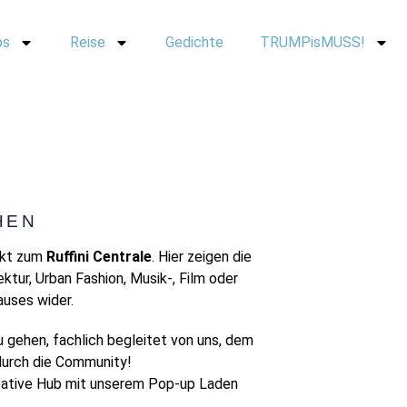
ps
Reise
Gedichte
TRUMPisMUSS!
HEN
rkt zum
Ruffini Centrale
. Hier zeigen die
tur, Urban Fashion, Musik-, Film oder
hauses wider.
 gehen, fachlich begleitet von uns, dem
durch die Community! ⁠
Creative Hub mit unserem Pop-up Laden