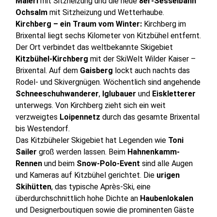
Maierl
mit Sitzheizung und die neue
8er-Sesselbahn
Ochsalm
mit Sitzheizung und Wetterhaube.
Kirchberg – ein Traum vom Winter:
Kirchberg im
Brixental liegt sechs Kilometer von Kitzbühel entfernt.
Der Ort verbindet das weltbekannte Skigebiet
Kitzbühel-Kirchberg
mit der SkiWelt Wilder Kaiser –
Brixental. Auf dem
Gaisberg
lockt auch nachts das
Rodel- und Skivergnügen. Wöchentlich sind angehende
Schneeschuhwanderer
,
Iglubauer
und
Eiskletterer
unterwegs. Von Kirchberg zieht sich ein weit
verzweigtes
Loipennetz
durch das gesamte Brixental
bis Westendorf.
Das Kitzbüheler Skigebiet hat Legenden wie
Toni
Sailer
groß werden lassen. Beim
Hahnenkamm-
Rennen
und beim
Snow-Polo-Event
sind alle Augen
und Kameras auf Kitzbühel gerichtet. Die
urigen
Skihütten
, das typische Après-Ski, eine
überdurchschnittlich hohe Dichte an
Haubenlokalen
und Designerboutiquen sowie die prominenten Gäste