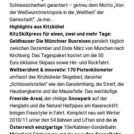
Schneesicherheit garantiert – getreu dem Motto „Von
der Weißwurstmetropole in die ‚Weißheit‘ der
Gamsstadt“. Ja mei…
Highlights aus Kitzbühel
KitzSkiXpress für einen, zwei und mehr Tage:
Geldhauser Die Münchner Busreisen
pendelt täglich
zwischen Dezember und Ende März von München nach
Kirchberg. Das Tagespaket kostet um die 50
Euro inklusive Skipass sowie Hin- und Rückfahrt.
Weltberühmt & innovativ: 170 Pistenkilometer
umfasst das Kitzbüheler Skigebiet, darunter
„Schlüsselstellen“ wie den Ganslernhang, die Streif, die
Hausbergkante und die Mausefalle. Das weitläufige
Freeride-Areal
, der chillige
Snowpark
auf der
Hanglalm und die Natural Halfpipes am Kaserecklift
bringen Freestyler in Fahrt. Komplett neu seit Winter
2010/11 unter den 54 Bahnen und Liften sind die
in
Österreich einzigartige
10erKabinen-Gondelbahn