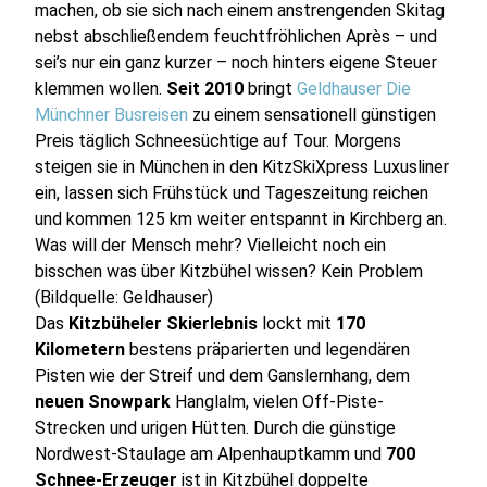
machen, ob sie sich nach einem anstrengenden Skitag
nebst abschließendem feuchtfröhlichen Après – und
sei’s nur ein ganz kurzer – noch hinters eigene Steuer
klemmen wollen.
Seit 2010
bringt
Geldhauser Die
Münchner Busreisen
zu einem sensationell günstigen
Preis täglich Schneesüchtige auf Tour. Morgens
steigen sie in München in den KitzSkiXpress Luxusliner
ein, lassen sich Frühstück und Tageszeitung reichen
und kommen 125 km weiter entspannt in Kirchberg an.
Was will der Mensch mehr? Vielleicht noch ein
bisschen was über Kitzbühel wissen? Kein Problem
(Bildquelle: Geldhauser)
Das
Kitzbüheler Skierlebnis
lockt mit
170
Kilometern
bestens präparierten und legendären
Pisten wie der Streif und dem Ganslernhang, dem
neuen Snowpark
Hanglalm
, vielen Off-Piste-
Strecken und urigen Hütten. Durch die günstige
Nordwest-Staulage am Alpenhauptkamm und
700
Schnee-Erzeuger
ist in Kitzbühel doppelte