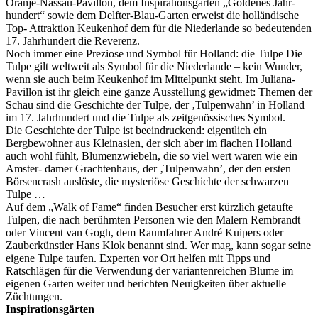
Oranje-Nassau-Pavillon, dem Inspirationsgarten „Goldenes Jahr-
hundert“ sowie dem Delfter-Blau-Garten erweist die holländische
Top- Attraktion Keukenhof dem für die Niederlande so bedeutenden
17. Jahrhundert die Reverenz.
Noch immer eine Preziose und Symbol für Holland: die Tulpe Die
Tulpe gilt weltweit als Symbol für die Niederlande – kein Wunder,
wenn sie auch beim Keukenhof im Mittelpunkt steht. Im Juliana-
Pavillon ist ihr gleich eine ganze Ausstellung gewidmet: Themen der
Schau sind die Geschichte der Tulpe, der ‚Tulpenwahn’ in Holland
im 17. Jahrhundert und die Tulpe als zeitgenössisches Symbol.
Die Geschichte der Tulpe ist beeindruckend: eigentlich ein
Bergbewohner aus Kleinasien, der sich aber im flachen Holland
auch wohl fühlt, Blumenzwiebeln, die so viel wert waren wie ein
Amster- damer Grachtenhaus, der ‚Tulpenwahn’, der den ersten
Börsencrash auslöste, die mysteriöse Geschichte der schwarzen
Tulpe …
Auf dem „Walk of Fame“ finden Besucher erst kürzlich getaufte
Tulpen, die nach berühmten Personen wie den Malern Rembrandt
oder Vincent van Gogh, dem Raumfahrer André Kuipers oder
Zauberkünstler Hans Klok benannt sind. Wer mag, kann sogar seine
eigene Tulpe taufen. Experten vor Ort helfen mit Tipps und
Ratschlägen für die Verwendung der variantenreichen Blume im
eigenen Garten weiter und berichten Neuigkeiten über aktuelle
Züchtungen.
Inspirationsgärten