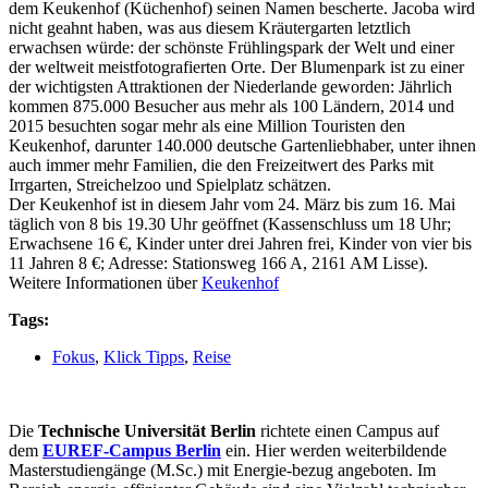
dem Keukenhof (Küchenhof) seinen Namen bescherte. Jacoba wird
nicht geahnt haben, was aus diesem Kräutergarten letztlich
erwachsen würde: der schönste Frühlingspark der Welt und einer
der weltweit meistfotografierten Orte. Der Blumenpark ist zu einer
der wichtigsten Attraktionen der Niederlande geworden: Jährlich
kommen 875.000 Besucher aus mehr als 100 Ländern, 2014 und
2015 besuchten sogar mehr als eine Million Touristen den
Keukenhof, darunter 140.000 deutsche Gartenliebhaber, unter ihnen
auch immer mehr Familien, die den Freizeitwert des Parks mit
Irrgarten, Streichelzoo und Spielplatz schätzen.
Der Keukenhof ist in diesem Jahr vom 24. März bis zum 16. Mai
täglich von 8 bis 19.30 Uhr geöffnet (Kassenschluss um 18 Uhr;
Erwachsene 16 €, Kinder unter drei Jahren frei, Kinder von vier bis
11 Jahren 8 €; Adresse: Stationsweg 166 A, 2161 AM Lisse).
Weitere Informationen über
Keukenhof
Tags:
Fokus
,
Klick Tipps
,
Reise
Die
Technische Universität Berlin
richtete einen Campus auf
dem
EUREF-Campus Berlin
ein. Hier werden weiterbildende
Masterstudiengänge (M.Sc.) mit Energie-bezug angeboten. Im