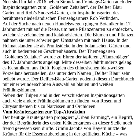
Neu sind im Jahr 2016 neben Strand- und Vintage-Garten auch der
Inspirationsgarten zum „Goldenen Zeitalter“, der Delfter-Blau-
Garten und Rob’s Snoezel-Garten, ein Inspirationsgarten des
berühmten niederländischen Fernsehgärtners Rob Verlinden.
Auf der Suche nach neuen Handelswegen gingen Botaniker im 17.
Jahrhundert mit auf die Reise, um neue Pflanzenarten zu entdecken,
welche sie zeichneten und katalogisierten. Die Blumen und Pflanzen
nahmen sie unter schwierigen Umständen mit nach Hause. In der
Heimat standen sie als Prunkstücke in den botanischen Gärten und
auch in bedeutenden Grachtenhäusern. Der Themengarten
„Goldenes Zeitalter” wurde zu Ehren der tapferen ‚Pflanzenjäger’
des 17. Jahrhunderts angelegt. Mitte desselben Jahrhunderts gelang
es Keramikern aus Delft, Kopien des chinesischen blau-weißen
Porzellans herzustellen, das unter dem Namen „Delfter Blau“ sehr
beliebt wurde. Der Delfter-Blau-Garten gedenkt diesem Durchbruch
mit einer wunderschönen Auswahl an blauen und weißen
Frühlingsblumen.
Neben den Tulpen sind in den verschiedenen Inspirationsgärten
auch viele andere Frühlingsblumen zu finden, von Rosen und
Chrysanthemen bis zu Narzissen und Orchideen.
Vom Kräutergarten zur Top-Attraktion
Der heutige Kräutergarten propagiert „Urban Farming“, ein Begriff,
der der Begründerin des ersten Kräutergartens an dieser Stelle noch
fremd gewesen sein dürfte. Gräfin Jacoba von Bayern nutzte die
Kräuter für die Essenszubereitung in der gräflichen Küche – was