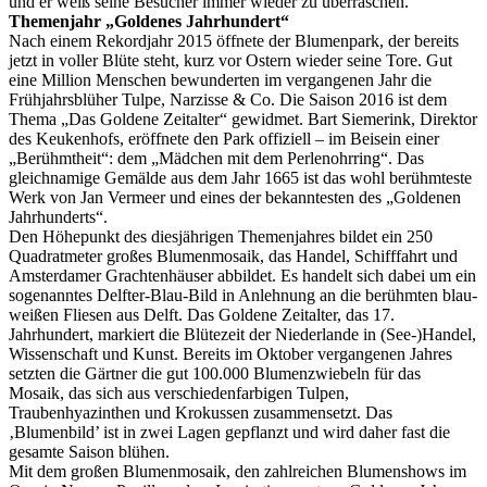
und er weiß seine Besucher immer wieder zu überraschen.
Themenjahr „Goldenes Jahrhundert“
Nach einem Rekordjahr 2015 öffnete der Blumenpark, der bereits
jetzt in voller Blüte steht, kurz vor Ostern wieder seine Tore. Gut
eine Million Menschen bewunderten im vergangenen Jahr die
Frühjahrsblüher Tulpe, Narzisse & Co. Die Saison 2016 ist dem
Thema „Das Goldene Zeitalter“ gewidmet. Bart Siemerink, Direktor
des Keukenhofs, eröffnete den Park offiziell – im Beisein einer
„Berühmtheit“: dem „Mädchen mit dem Perlenohrring“. Das
gleichnamige Gemälde aus dem Jahr 1665 ist das wohl berühmteste
Werk von Jan Vermeer und eines der bekanntesten des „Goldenen
Jahrhunderts“.
Den Höhepunkt des diesjährigen Themenjahres bildet ein 250
Quadratmeter großes Blumenmosaik, das Handel, Schifffahrt und
Amsterdamer Grachtenhäuser abbildet. Es handelt sich dabei um ein
sogenanntes Delfter-Blau-Bild in Anlehnung an die berühmten blau-
weißen Fliesen aus Delft. Das Goldene Zeitalter, das 17.
Jahrhundert, markiert die Blütezeit der Niederlande in (See-)Handel,
Wissenschaft und Kunst. Bereits im Oktober vergangenen Jahres
setzten die Gärtner die gut 100.000 Blumenzwiebeln für das
Mosaik, das sich aus verschiedenfarbigen Tulpen,
Traubenhyazinthen und Krokussen zusammensetzt. Das
‚Blumenbild’ ist in zwei Lagen gepflanzt und wird daher fast die
gesamte Saison blühen.
Mit dem großen Blumenmosaik, den zahlreichen Blumenshows im