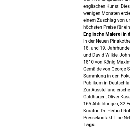
englischen Kunst. Dies
wenigen Monaten erzie
einem Zuschlag von um
höchsten Preise für ei
Englische Malerei in
In der Neuen Pinakothe
18. und 19. Jahrhund
und David Wilkie, Joh
1810 von König Maximil
Gemälde von George St
Sammlung in den Fokus
Publikum in Deutschla
Zur Ausstellung ersche
Goldhagen, Oliver Kase
165 Abbildungen, 32 
Kurator: Dr. Herbert Rot
Pressekontakt Tine N
Tags: