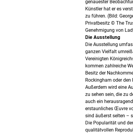
genauester Beobachtun
Künstler hat er es ver
zu führen. (Bild: Geor
Privatbesitz © The Trus
Genehmigung von Lady 
Die Ausstellung
Die Ausstellung umfass
ganzen Vielfalt umrei
Vereinigten Königreichs
kommen zahlreiche Wer
Besitz der Nachkommen
Rockingham oder den D
Außerdem wird eine Au
zu sehen sein, die zu
auch ein herausragende
erstaunliches Œuvre vo
sind äußerst selten – 
Die Popularität und de
qualitätvollen Reprod