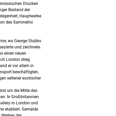
tgenössischen Drucken
rger Bestand der
elegenheit, Hauptwerke
tion des Sammelns
hire, wo George Stubbs
ezierte und zeichnete.
as einen neuen
ach London stieg
nd er vor allem in
nsport beschäftigten,
gen seltener exotischer
rst um die Mitte des
en. In Großbritannien
Gallery in London und
he etabliert. Gemälde
 Werken der