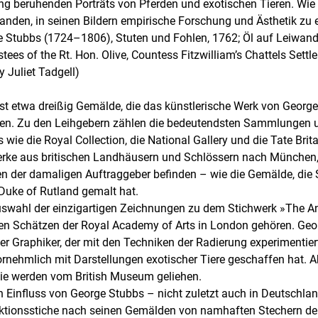
g beruhenden Porträts von Pferden und exotischen Tieren. Wie
standen, in seinen Bildern empirische Forschung und Ästhetik zu
ge Stubbs (1724–1806), Stuten und Fohlen, 1762; Öl auf Leiwand
tees of the Rt. Hon. Olive, Countess Fitzwilliam’s Chattels Settl
Juliet Tadgell)
t etwa dreißig Gemälde, die das künstlerische Werk von George
ßen. Zu den Leihgebern zählen die bedeutendsten Sammlungen
 wie die Royal Collection, die National Gallery und die Tate Bri
ke aus britischen Landhäusern und Schlössern nach München, 
 der damaligen Auftraggeber befinden – wie die Gemälde, die 
uke of Rutland gemalt hat.
swahl der einzigartigen Zeichnungen zu dem Stichwerk »The A
 den Schätzen der Royal Academy of Arts in London gehören. Ge
r Graphiker, der mit den Techniken der Radierung experimentiert
rnehmlich mit Darstellungen exotischer Tiere geschaffen hat. A
sie werden vom British Museum geliehen.
n Einfluss von George Stubbs – nicht zuletzt auch in Deutschla
uktionsstiche nach seinen Gemälden von namhaften Stechern de