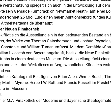
e Wertschätzung spiegelt sich auch in der Entwicklung auf dem
lte sein Gemälde »Gimcrack on Newmarket Heath« auf einer Lo
gerechnet 25 Mio. Euro einen neuen Auktionsrekord für den Kün
n Altmeistergemälde überhaupt.
 der Neuen Pinakothek
k fügt sich die Ausstellung ein in den bedeutenden Bestand an b
erts, der Werke von Thomas Gainsborough und Joshua Reynold
n Constable und William Turner umfasst. Mit dem Gemälde »Spa
ian I. Joseph von Bayern angekauft, besitzt die Neue Pinakoth
ubbs in einem deutschen Museum. Die Ausstellung rückt einen
 und stellt das Werk dieses außergewöhnlichen Künstlers erst
nd vor.
int ein Katalog mit Beiträgen von Brian Allen, Werner Busch, Ti
, Martin Myrone, Herbert W. Rott und Francis Russell im Prestel 
Euro im Museum
t
ehler M.A. Pinakothek der Moderne und Bayerische Staatsgem