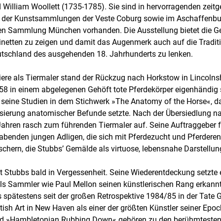
 William Woollett (1735-1785). Sie sind in hervorragenden zei
t der Kunstsammlungen der Veste Coburg sowie im Aschaffenbu
en Sammlung München vorhanden. Die Ausstellung bietet die G
inetten zu zeigen und damit das Augenmerk auch auf die Tradi
eutschland des ausgehenden 18. Jahrhunderts zu lenken.
ere als Tiermaler stand der Rückzug nach Horkstow in Lincolns
8 in einem abgelegenen Gehöft tote Pferdekörper eigenhändig s
r seine Studien in dem Stichwerk »The Anatomy of the Horse«, d
isierung anatomischer Befunde setzte. Nach der Übersiedlung n
ahren rasch zum führenden Tiermaler auf. Seine Auftraggeber fa
benden jungen Adligen, die sich mit Pferdezucht und Pferderen
schern, die Stubbs’ Gemälde als virtuose, lebensnahe Darstellun
 Stubbs bald in Vergessenheit. Seine Wiederentdeckung setzte e
als Sammler wie Paul Mellon seinen künstlerischen Rang erkannt
 spätestens seit der großen Retrospektive 1984/85 in der Tate 
tish Art in New Haven als einer der größten Künstler seiner Epoc
und »Hambletonian Rubbing Down« gehören zu den berühmtesten