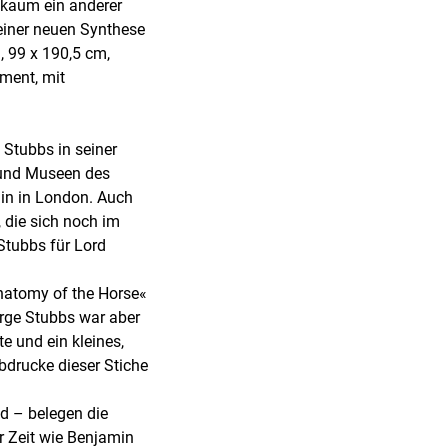
 kaum ein anderer
 einer neuen Synthese
, 99 x 190,5 cm,
ement, mit
 Stubbs in seiner
 und Museen des
tain in London. Auch
die sich noch im
Stubbs für Lord
natomy of the Horse«
orge Stubbs war aber
e und ein kleines,
bdrucke dieser Stiche
nd – belegen die
r Zeit wie Benjamin