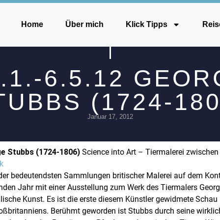
Home
Über mich
Klick Tipps
Reis
.1.-6.5.12 GEO
TUBBS (1724-180
Januar 17, 2012
ge Stubbs (1724-1806)
Science into Art – Tiermalerei zwische
k
der bedeutendsten Sammlungen britischer Malerei auf dem Konti
en Jahr mit einer Ausstellung zum Werk des Tiermalers Georg
glische Kunst. Es ist die erste diesem Künstler gewidmete Scha
britanniens. Berühmt geworden ist Stubbs durch seine wirklic