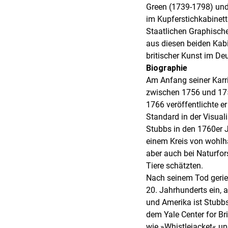
Green (1739-1798) und
im Kupferstichkabinet
Staatlichen Graphisch
aus diesen beiden Kab
britischer Kunst im D
Biographie
Am Anfang seiner Karri
zwischen 1756 und 175
1766 veröffentlichte e
Standard in der Visual
Stubbs in den 1760er J
einem Kreis von wohlha
aber auch bei Naturfor
Tiere schätzten.
Nach seinem Tod geriet
20. Jahrhunderts ein, 
und Amerika ist Stubbs
dem Yale Center for Bri
wie »Whistlejacket« 