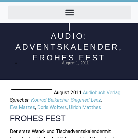
AUDIO:
ADVENTSKALENDER,
FROHES FEST
August 1, 2011
August 2011
Audiobuch Verlag
Sprecher:
Konrad Beikircher
,
Siegfried Lenz
,
Eva Mattes
,
Doris Wolters
,
Ulrich Matthes
FROHES FEST
Der erste Wand- und Tischadventskalendermit