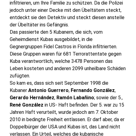
infiltrieren, um Ihre Familie zu schützen. Da die Polizei
jedoch unter einer Decke mit den Übeltätern steckt,
entdeckt sie den Detektiv und steckt diesen anstelle
der Übeltäter ins Gefängnis.
Das passierte den 5 Kubanern, die sich, vom
Geheimdienst Kubas ausgebildet, in die
Gegnergruppen Fidel Castros in Florida infiltrierten.
Diese Gruppen waren für 681 Terrorattentate gegen
Kuba verantwortlich, welche 3478 Personen das
Leben kosteten und anderen 2099 unheilbare Schäden
zufügten.
So kam es, dass sich seit September 1998 die
Kubaner
Antonio Guerrero
,
Fernando González
,
Gerardo Hernández
,
Ramón Labañino
; sowie der 5.,
René González
in US- Haft befinden. Der 5. war zu 15
Jahren Haft verurteilt, wurde jedoch am 7. Oktober
2010 in bedingte Freiheit entlassen. Er darf aber, da er
Doppelbürger der USA und Kubas ist, das Land nicht
verlassen. Ein Urteil, welches die kubanische