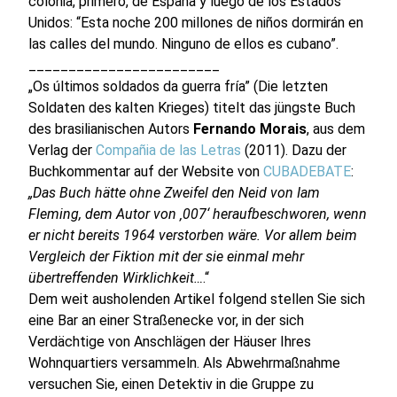
colonia, primero, de España y luego de los Estados
Unidos: “Esta noche 200 millones de niños dormirán en
las calles del mundo. Ninguno de ellos es cubano”.
________________________
„Os últimos soldados da guerra fría” (Die letzten
Soldaten des kalten Krieges) titelt das jüngste Buch
des brasilianischen Autors
Fernando Morais
, aus dem
Verlag der
Compañia de las Letras
(2011). Dazu der
Buchkommentar auf der Website von
CUBADEBATE
:
„Das Buch hätte ohne Zweifel den Neid von Iam
Fleming, dem Autor von ‚007‘ heraufbeschworen, wenn
er nicht bereits 1964 verstorben wäre. Vor allem beim
Vergleich der Fiktion mit der sie einmal mehr
übertreffenden Wirklichkeit…
.“
Dem weit ausholenden Artikel folgend stellen Sie sich
eine Bar an einer Straßenecke vor, in der sich
Verdächtige von Anschlägen der Häuser Ihres
Wohnquartiers versammeln. Als Abwehrmaßnahme
versuchen Sie, einen Detektiv in die Gruppe zu