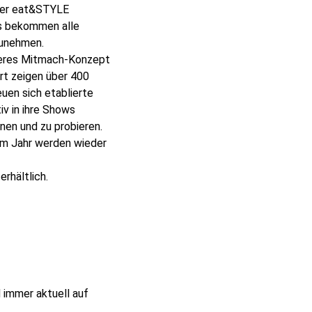
 der eat&STYLE
ks bekommen alle
zunehmen.
ßeres Mitmach-Konzept
rt zeigen über 400
euen sich etablierte
iv in ihre Shows
nen und zu probieren.
sem Jahr werden wieder
erhältlich.
 immer aktuell auf