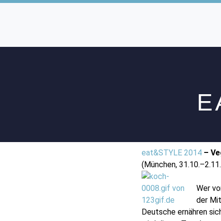
E
eat&STYLE 2014
– Ve
(München, 31.10.–2.11
Wer vor
der Mi
Deutsche ernähren sic