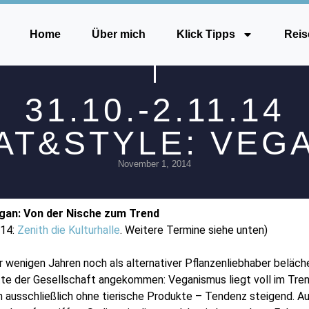
Home
Über mich
Klick Tipps
Reis
31.10.-2.11.14
AT&STYLE: VEG
November 1, 2014
gan: Von der Nische zum Trend
.14:
Zenith die Kulturhalle
. Weitere Termine siehe unten)
 wenigen Jahren noch als alternativer Pflanzenliebhaber beläche
tte der Gesellschaft angekommen: Veganismus liegt voll im Trend
h ausschließlich ohne tierische Produkte – Tendenz steigend. 