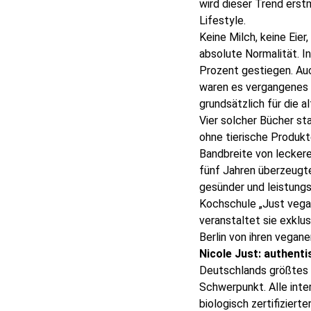
wird dieser Trend erst
Lifestyle.
Keine Milch, keine Eier
absolute Normalität. I
Prozent gestiegen. Au
waren es vergangenes J
grundsätzlich für die a
Vier solcher Bücher st
ohne tierische Produkte
Bandbreite von leckere
fünf Jahren überzeugte
gesünder und leistungs
Kochschule „Just vegan
veranstaltet sie exklu
Berlin von ihren vegane
Nicole Just: authent
Deutschlands größtes 
Schwerpunkt. Alle inte
biologisch zertifiziert