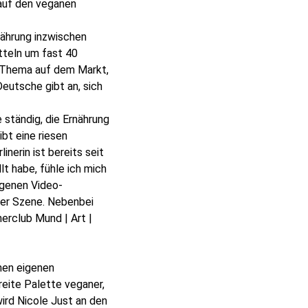
 auf den veganen
nährung inzwischen
tteln um fast 40
 Thema auf dem Markt,
eutsche gibt an, sich
 ständig, die Ernährung
ibt eine riesen
nerin ist bereits seit
t habe, fühle ich mich
igenen Video-
der Szene. Nebenbei
erclub Mund | Art |
nen eigenen
reite Palette veganer,
wird Nicole Just an den