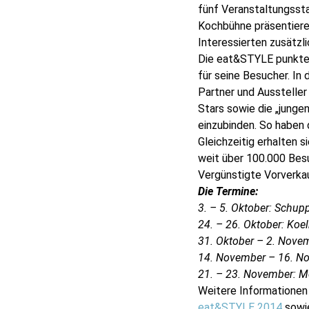
fünf Veranstaltungssta
Kochbühne präsentiere
Interessierten zusätzl
Die eat&STYLE punkte
für seine Besucher. In
Partner und Aussteller 
Stars sowie die „junge
einzubinden. So haben 
Gleichzeitig erhalten s
weit über 100.000 Bes
Vergünstigte Vorverka
Die Termine:
3. – 5. Oktober: Schu
24. – 26. Oktober: Koe
31. Oktober – 2. Novem
14. November – 16. Nov
21. – 23. November: Me
Weitere Informationen
eat&STYLE 2014
sowi