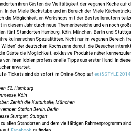
ndorten ihren Gästen die Vielfältigkeit der veganen Küche auf
n. In der Miele Backstube und im Bereich der Miele Küchentric
ich die Möglichkeit, an Workshops mit der Bestsellerautorin teil
t in diesem Jahr durch neue Themenbereiche und ein noch grö
 den fünf Standorten Hamburg, Köln, München, Berlin und Stuttga
ihre kulinarischen Spezialitäten. Nicht nur im veganen Bereich fr
n Wilden“ der deutschen Kochszene darauf, die Besucher interakt
die Gäste die Möglichkeit, exklusive Produkte näher kennenzuler
ie von ihren Idolen professionelle Tipps aus erster Hand. In die
ucher erwartet.
ufs-Tickets sind ab sofort im Online-Shop auf
eat&STYLE 2014
ppen 52, Hamburg
lnmesse, Köln
ber: Zenith die Kulturhalle, München
ember: Station Berlin, Berlin
sse Stuttgart, Stuttgart
 zu allen Standorten und dem vielfältigen Rahmenprogramm sind
e auf
Facebook
zu finden.