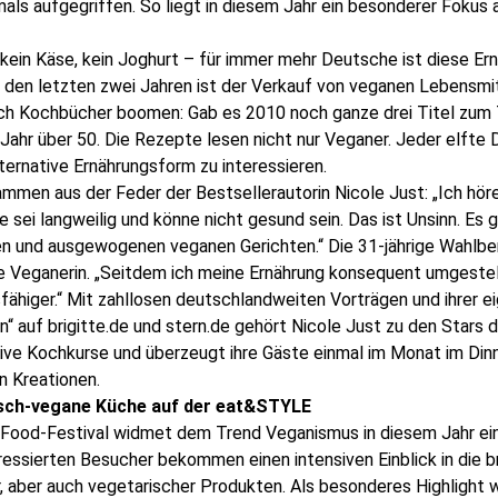
mals aufgegriffen. So liegt in diesem Jahr ein besonderer Fokus
, kein Käse, kein Joghurt – für immer mehr Deutsche ist diese Er
n den letzten zwei Jahren ist der Verkauf von veganen Lebensmi
ch Kochbücher boomen: Gab es 2010 noch ganze drei Titel zum
ahr über 50. Die Rezepte lesen nicht nur Veganer. Jeder elfte D
lternative Ernährungsform zu interessieren.
ammen aus der Feder der Bestsellerautorin Nicole Just: „Ich höre
 sei langweilig und könne nicht gesund sein. Das ist Unsinn. Es g
n und ausgewogenen veganen Gerichten.“ Die 31-jährige Wahlberli
 Veganerin. „Seitdem ich meine Ernährung konsequent umgestell
fähiger.“ Mit zahllosen deutschlandweiten Vorträgen und ihrer e
“ auf brigitte.de und stern.de gehört Nicole Just zu den Stars 
sive Kochkurse und überzeugt ihre Gäste einmal im Monat im Dinn
n Kreationen.
isch-vegane Küche auf der eat&STYLE
Food-Festival widmet dem Trend Veganismus in diesem Jahr ei
ressierten Besucher bekommen einen intensiven Einblick in die b
er, aber auch vegetarischer Produkten. Als besonderes Highlight 