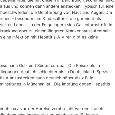
d
Lebensmittel, die mit diesem in Berührung gekommen sind.
hl aus und können dann andere anstecken. Typisch für eine
hbeschwerden, die Gelbfärbung von Haut und Augen. Die
ormen – besonders im Kindesalter -, die gar nicht als
izierten Leber – in der Folge lagern sich Gallenfarbstoffe in
krankung aber zu einem längeren Krankenhausaufenthalt
en
eine Infektion mit Hepatitis-A-Viren gibt es keine
eise nach Ost- und Südosteuropa. „Die Reiseziele in
ingungen deutlich schlechter als in Deutschland. Speziell
tis A anzustecken auch deutlich höher als z.B. in
ninstitutes in München ist. „Die Impfung gegen Hepatitis
noch kurz vor der Abreise verabreicht werden – auch
 die dann eine Immunität von mindestens 10 Jahren