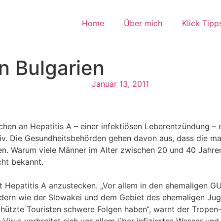
Home
Über mich
Klick Tipp
n Bulgarien
Januar 13, 2011
hen an Hepatitis A – einer
infektiösen Leberentzündung – e
div. Die Gesundheitsbehörden gehen davon
aus, dass die ma
en. Warum viele Männer im Alter
zwischen 20 und 40 Jahren 
cht bekannt.
t Hepatitis A anzustecken. „Vor
allem in den ehemaligen G
ndern wie der Slowakei und dem Gebiet des
ehemaligen Jugo
chützte Touristen schwere Folgen haben“, warnt der
Tropen-