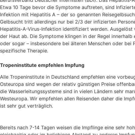
Berufsverband Deutscher
Internisten (BDI). Das Hepatitis-
Etwa 10 Tage bevor die
Symptome auftreten, sind Infiziert
Infektion mit Hepatitis A –
der so genannten Reisegelbsuch
Gelbsucht tritt allerdings
nur bei 2/3 der infizierten Perso
Hepatitis-A-Virus-Infektion
identifiziert werden. Ausgelöst
der Haut ab. Die Symptome
klingen in der Regel innerhalb
oder sogar – insbesondere bei
älteren Menschen oder bei 
spezifische Therapie.
Tropeninstitute empfehlen Impfung
Alle Tropeninstitute in Deutschland empfehlen eine vorbe
Osteuropa
sind wegen der relativ günstigen Preise offenbar
die
Wasserleitungssysteme sind in vielen Ländern sehr maro
Westeuropa. Wir
empfehlen allen Reisenden daher die Impfu
ist sehr gut verträglich.
Bereits nach 7-14 Tagen weisen die Impflinge eine sehr ho
gleichzeitig oder im beliebigen Abstand zu anderen Impfu