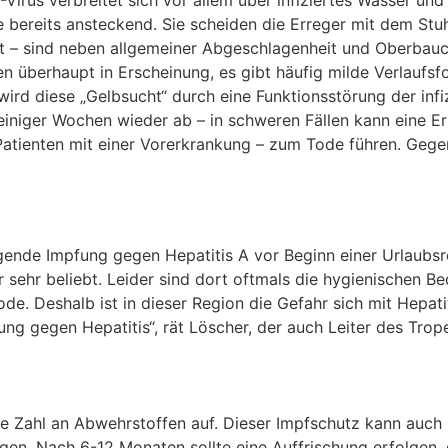
A-Virus verbreitet sich vor allem über infiziertes Wasser un
e bereits ansteckend. Sie scheiden die Erreger mit dem
Stu
t – sind neben allgemeiner Abgeschlagenheit und
Oberbauc
nen überhaupt in Erscheinung, es gibt häufig milde
Verlaufsf
 wird diese „Gelbsucht“ durch eine Funktionsstörung der
inf
 einiger Wochen wieder ab – in schweren Fällen kann eine
Er
Patienten mit einer Vorerkrankung – zum Tode führen. Geg
ugende Impfung gegen Hepatitis A
vor Beginn einer Urlaubsr
 sehr beliebt. Leider sind dort oftmals die
hygienischen Bed
de. Deshalb ist in dieser Region die
Gefahr sich mit Hepati
ng gegen Hepatitis“, rät Löscher, der auch Leiter
des Trope
he Zahl an Abwehrstoffen auf.
Dieser Impfschutz kann auch 
ngen. Nach 6-12 Monaten sollte
eine Auffrischung erfolgen,