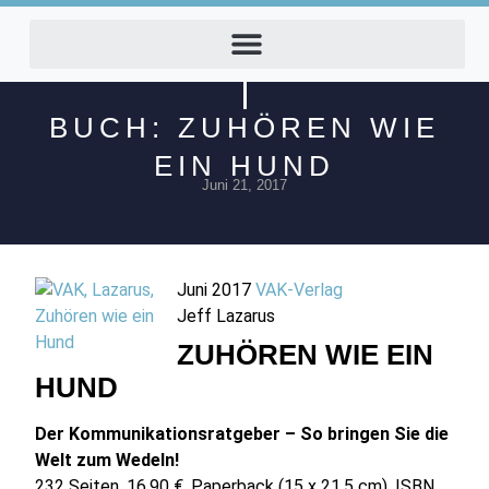
BUCH: ZUHÖREN WIE
EIN HUND
Juni 21, 2017
Juni 2017
VAK-Verlag
Jeff Lazarus
ZUHÖREN WIE EIN
HUND
Der Kommunikationsratgeber – So bringen Sie die
Welt zum Wedeln!
232 Seiten,
16,90 €,
Paperback (15 x 21,5 cm). ISBN