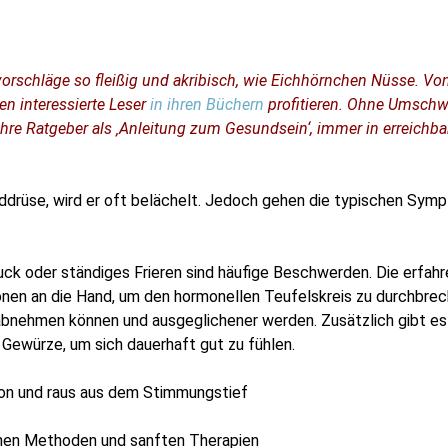
schläge so fleißig und akribisch, wie Eichhörnchen Nüsse. Von
en interessierte Leser
in ihren Büchern
profitieren. Ohne Umschwe
e Ratgeber als ‚Anleitung zum Gesundsein‘, immer in erreichba
drüse, wird er oft belächelt. Jedoch gehen die typischen Sym
uck oder ständiges Frieren sind häufige Beschwerden. Die erfah
onen an die Hand, um den hormonellen Teufelskreis zu durchbrec
ig abnehmen können und ausgeglichener werden. Zusätzlich gibt 
 Gewürze, um sich dauerhaft gut zu fühlen.
on und raus aus dem Stimmungstief
ichen Methoden und sanften Therapien