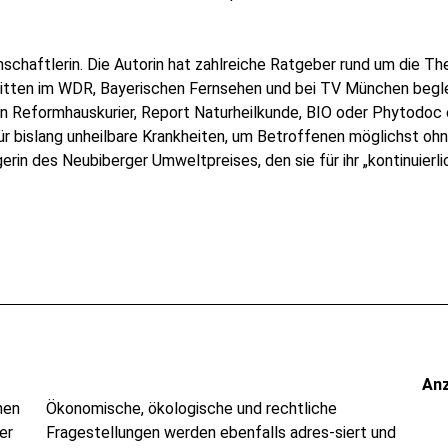
schaftlerin. Die Autorin hat zahlreiche Ratgeber rund um die Th
ritten im WDR, Bayerischen Fernsehen und bei TV München beglei
r den Reformhauskurier, Report Naturheilkunde, BIO oder Phytodo
ür bislang unheilbare Krankheiten, um Betroffenen möglichst ohn
rin des Neubiberger Umweltpreises, den sie für ihr „kontinuier
An
nen
Ökonomische, ökologische und rechtliche
er
Fragestellungen werden ebenfalls adres-siert und