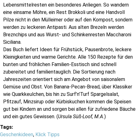
Lebensmittelresten ein besonderes Anliegen. So wandern
eine einsame Möhre, ein Rest Brokkoli und eine Handvoll
Pilze nicht in den Mülleimer oder auf den Kompost, sondern
werden zu leckeren Antipasti. Aus alten Brezeln werden
Breznchips und aus Wurst- und Schinkenresten Maccharoni
Siciliana.
Das Buch liefert Ideen für Frühstück, Pausenbrote, leckere
Kleinigkeiten und warme Gerichte. Alle 150 Rezepte für den
bunten und fröhlichen Familien-Esstisch sind schnell
zubereitet und familientauglich. Die Sortierung nach
Jahreszeiten orientiert sich am Angebot von saisonalem
Gemüse und Obst. Von Banana-Pecan-Bread, über Klassiker
wie Quarkkeulchen, bis hin zu Surf’n’Turf Spargelsalat,
Pfitzauf, Minzsirup oder Kürbiskuchen kommen die Speisen
gut bei Kindern an und sorgen bei allen für zufriedene Bäuche
und ein gutes Gewissen. (
Ursula Süß-Loof, M.A.
)
Tags:
Geschenkideen
,
Klick Tipps