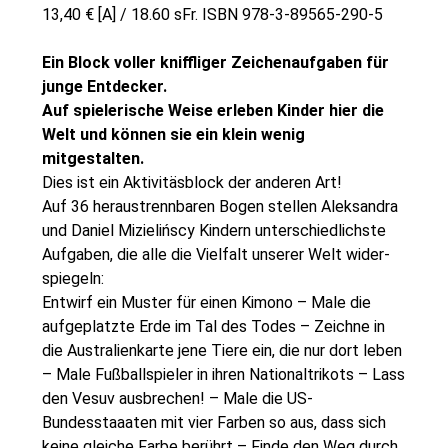
13,40 € [A] / 18.60 sFr. ISBN 978-3-89565-290-5
Ein Block voller kniffliger Zeichen
aufgaben für
junge Entdecker.
Auf spielerische Weise erleben Kinder hier die
Welt und können sie ein klein wenig
mitgestalten.
Dies ist ein Aktivitäsblock der anderen Art!
Auf 36 heraustrennbaren Bogen stellen Aleksandra
und Daniel Mizielińscy Kindern unterschiedlichste
Aufgaben, die alle die Vielfalt unserer Welt wider-
spiegeln:
Entwirf ein Muster für einen Kimono – Male die
aufgeplatzte Erde im Tal des Todes – Zeichne in
die Australienkarte jene Tiere ein, die nur dort leben
– Male Fußballspieler in ihren Nationaltrikots – Lass
den Vesuv ausbrechen! – Male die US-
Bundesstaaaten mit vier Farben so aus, dass sich
keine gleiche Farbe berührt – Finde den Weg durch