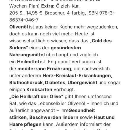
Wochen-Plan)
Extra:
Ölzieh-Kur.
205 S., 14,95 €, Broschur, 4-farbig, ISBN 978-3-
86374-046-7
Olivenöl
ist aus keiner Küche mehr wegzudenken,
doch es kann noch viel mehr: Heute ist
wissenschaftlich erwiesen, dass das
„Gold des
Südens“
eines der
gesündesten
Nahrungsmittel
überhaupt und zugleich
ein
Heilmittel
ist. Eng damit verbunden ist
die
mediterrane Ernährung
, die nachweislich
unter anderem
Herz-Kreislauf-Erkrankungen,
Bluthochdruck, Diabetes, Übergewicht
und sogar
einigen
Krebsarten
vorbeugt.
„Die Heilkraft der Olive“
gibt Ihnen umfassend
Rat, wie das Lebenselixier Olivenöl – innerlich und
äußerlich angewandt – Ihre
Gesundheit
stärken
,
Beschwerden lindern
sowie
Haut und
Haare pflegen
kann. Außerdem informiert der