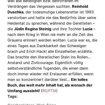
weil alle Beteiligten bzw. Betroffenen im
Verdrängen das Vergessen suchten.
Reinhold
Duschka
, der todesmutige Lebensretter ist 1993
verstorben und hatte nie das Bedürfnis über seine
Heldentat zu sprechen, während die Geretteten –
die
Jüdin Regina Steinig
und ihre Tochter
Lucia
–
nach dem Krieg in Wien nie mehr an die Zeit des
Grauens erinnert werden wollten. Lucia war es, die
eines Tages aus Dankbarkeit das Schweigen
brach und Erich Hackl alle Einzelheiten erzählte.
Das brachte den literarischen Stein ins Rollen…
Anstand und Zivilcourage: Eigentlich völlig
selbstverständliche Tugenden, die einen dann
doch immer wieder mit Erstaunen erfüllen, wenn
man so konzentriert darüber liest…
Ein tolles
Buch, das weit mehr Inhalt hat, als wonach der
Umfang aussieht!
(
RS/PTM
)
Tags: