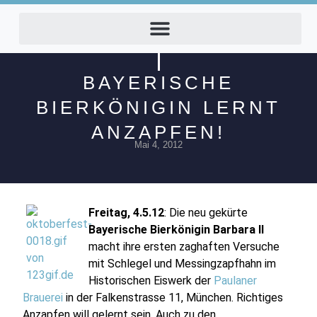
BAYERISCHE
BIERKÖNIGIN LERNT
ANZAPFEN!
Mai 4, 2012
Freitag, 4.5.12
: Die neu gekürte
Bayerische Bierkönigin
Barbara II
macht ihre ersten zaghaften Versuche
mit Schlegel und Messingzapfhahn im
Historischen Eiswerk der
Paulaner
Brauerei
in der Falkenstrasse 11, München. Richtiges
Anzapfen will gelernt sein. Auch zu den