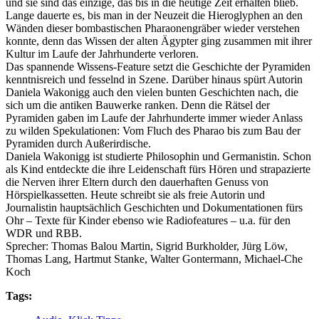
und sie sind das einzige, das bis in die heutige Zeit erhalten blieb.
Lange dauerte es, bis man in der Neuzeit die Hieroglyphen an den
Wänden dieser bombastischen Pharaonengräber wieder verstehen
konnte, denn das Wissen der alten Ägypter ging zusammen mit ihrer
Kultur im Laufe der Jahrhunderte verloren.
Das spannende Wissens-Feature setzt die Geschichte der Pyramiden
kenntnisreich und fesselnd in Szene. Darüber hinaus spürt Autorin
Daniela Wakonigg auch den vielen bunten Geschichten nach, die
sich um die antiken Bauwerke ranken. Denn die Rätsel der
Pyramiden gaben im Laufe der Jahrhunderte immer wieder Anlass
zu wilden Spekulationen: Vom Fluch des Pharao bis zum Bau der
Pyramiden durch Außerirdische.
Daniela Wakonigg ist studierte Philosophin und Germanistin. Schon
als Kind entdeckte die ihre Leidenschaft fürs Hören und strapazierte
die Nerven ihrer Eltern durch den dauerhaften Genuss von
Hörspielkassetten. Heute schreibt sie als freie Autorin und
Journalistin hauptsächlich Geschichten und Dokumentationen fürs
Ohr – Texte für Kinder ebenso wie Radiofeatures – u.a. für den
WDR und RBB.
Sprecher: Thomas Balou Martin, Sigrid Burkholder, Jürg Löw,
Thomas Lang, Hartmut Stanke, Walter Gontermann, Michael-Che
Koch
Tags: