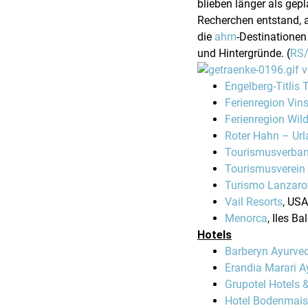
blieben länger als gep
Recherchen entstand, a
die
ahm
-Destinationen
und Hintergründe. (
RS
Engelberg-Titlis
Ferienregion Vin
Ferienregion Wild
Roter Hahn – Ur
Tourismusverban
Tourismusverein
Turismo Lanzaro
Vail Resorts
, USA
Menorca
, Iles Ba
Hotels
Barberyn Ayurve
Erandia Marari A
Grupotel Hotels 
Hotel Bodenmais