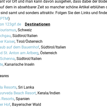
lant vor Ort und man kann davon ausgehen, dass dabei der Bode
uf dem in absehbarer Zeit so mancher schöne Artikel erblühen 
 sind samt und sonders attraktiv. Folgen Sie den Links und find
/PTM
)
Destinationen
 Tourismus
, Schweiz
schgau
, Südtirol/Italien
er Kaiser
, Tirol/Österreich
laub auf dem Bauernhof
, Südtirol/Italien
d St. Anton am Arlberg
, Österreich
 Schenna
, Südtirol/Italien
te
, Kanarische Inseln
leares
da Resorts
, Sri Lanka
yurveda Beach Resort
, Kerala/Indien
& Resorts
, Spanien
er Hof
, Bayerischer Wald