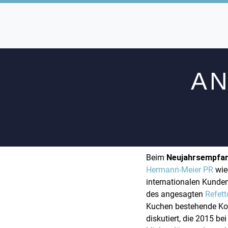
AN
Beim
Neujahrsempfa
Hermann-Meier PR
wie
internationalen Kund
des angesagten
Refett
Kuchen bestehende Kon
diskutiert, die 2015 b