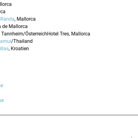
llorca
rca
e Randa
, Mallorca
a de Mallorca
, Tannheim/ÖsterreichHotel Tres, Mallorca
Samui
/Thailand
illas
, Kroatien
ce
se