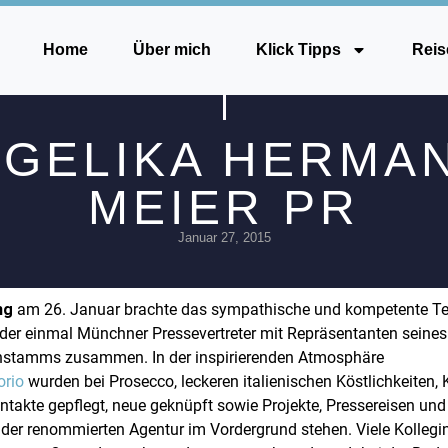
Home
Über mich
Klick Tipps
Reis
GELIKA HERMA
MEIER PR
Januar 27, 2015
ng
am 26. Januar brachte das sympathische und kompetente T
der einmal Münchner Pressevertreter mit Repräsentanten seines
enstamms zusammen. In der inspirierenden Atmosphäre
orio
wurden bei Prosecco, leckeren italienischen Köstlichkeiten,
takte gepflegt, neue geknüpft sowie Projekte, Pressereisen 
ei der renommierten Agentur im Vordergrund stehen. Viele Kolleg