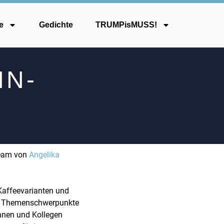
e
Gedichte
TRUMPisMUSS!
NN-
eam von
Angelika
 Kaffeevarianten und
und Themenschwerpunkte
innen und Kollegen