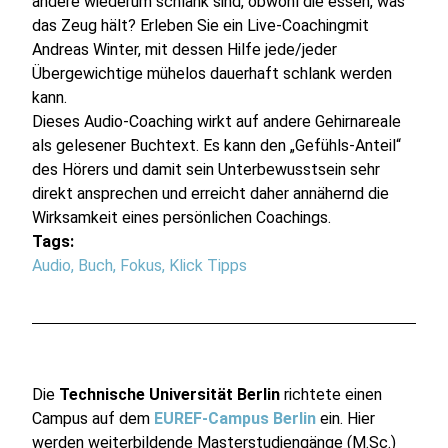
andere wiederum schlank sind, obwohl die essen, was
das Zeug hält? Erleben Sie ein Live-Coachingmit
Andreas Winter, mit dessen Hilfe jede/jeder
Übergewichtige mühelos dauerhaft schlank werden
kann.
Dieses Audio-Coaching wirkt auf andere Gehirnareale
als gelesener Buchtext. Es kann den „Gefühls-Anteil“
des Hörers und damit sein Unterbewusstsein sehr
direkt ansprechen und erreicht daher annähernd die
Wirksamkeit eines persönlichen Coachings.
Tags:
Audio
,
Buch
,
Fokus
,
Klick Tipps
Die
Technische Universität Berlin
richtete einen
Campus auf dem
EUREF-Campus Berlin
ein. Hier
werden weiterbildende Masterstudiengänge (M.Sc.)