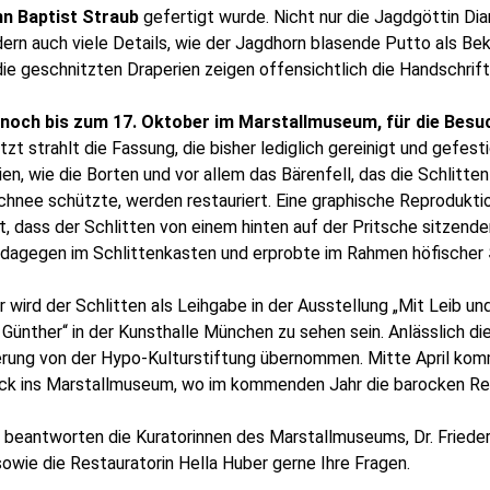
n Baptist Straub
gefertigt wurde. Nicht nur die Jagdgöttin Dia
dern auch viele Details, wie der Jagdhorn blasende Putto als Be
ie geschnitzten Draperien zeigen offensichtlich die Handschrift
noch bis zum 17. Oktober im Marstallmuseum, für die Besuc
etzt strahlt die Fassung, die bisher lediglich gereinigt und gefes
ien, wie die Borten und vor allem das Bärenfell, das die Schlitten
hnee schützte, werden restauriert. Eine graphische Reprodukti
 dass der Schlitten von einem hinten auf der Pritsche sitzende
 dagegen im Schlittenkasten und erprobte im Rahmen höfischer
wird der Schlitten als Leihgabe in der Ausstellung „Mit Leib u
ünther“ in der Kunsthalle München zu sehen sein. Anlässlich di
ierung von der Hypo-Kulturstiftung übernommen. Mitte April kom
ück ins Marstallmuseum, wo im kommenden Jahr die barocken Re
beantworten die Kuratorinnen des Marstallmuseums, Dr. Friederi
owie die Restauratorin Hella Huber gerne Ihre Fragen.