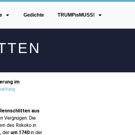
e
Gedichte
TRUMPisMUSS!
ITTEN
ierung im
waltung
Rennschlitten aus
en Vergnügen. Die
ern des Rokoko in
“
, der
um 1740
in der