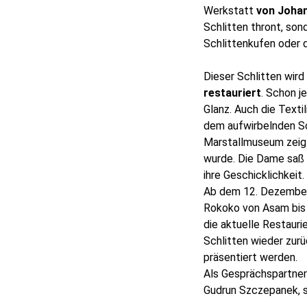
Werkstatt
von
Johan
Schlitten thront, son
Schlittenkufen oder d
Dieser Schlitten wird
restauriert
. Schon j
Glanz. Auch die Textil
dem aufwirbelnden Sc
Marstallmuseum zeigt,
wurde. Die Dame saß
ihre Geschicklichkeit.
Ab dem 12. Dezember 
Rokoko von Asam bis G
die aktuelle Restaur
Schlitten wieder zur
präsentiert werden.
Als Gesprächspartner 
Gudrun Szczepanek, s