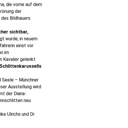
na, die vorne auf dem
krönung der
 des Bildhauers.
her sichtbar,
tigt wurde, in neuem
fahrerin einst vor
on im
n Kavalier gelenkt
Schlittenkarussells
nd Seele – Münchner
eser Ausstellung wird
mt der Diana-
nnschlitten neu
ke Ulrichs und Dr.