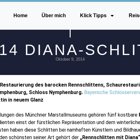
Home
Über mich
Klick Tipps
Reis
.14 DIANA-SCHL
Oktober 9, 2014
 Restaurierung des barocken Rennschlittens, Schaurestaur
mphenburg, Schloss Nymphenburg.
Bayerische Schlösserver
ttin in neuem Glanz
lungen des Münchner Marstallmuseums gehören fünf kostbare
 dienten einst der fürstlichen Repräsentation und dem winterlich
sten haben diese Schlitten bei namhaften Künstlern und Bildhau
den schönsten seiner Art gehört der
„Rennschlitten mit Diana