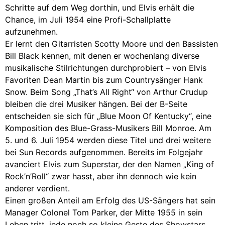
Schritte auf dem Weg dorthin, und Elvis erhält die
Chance, im Juli 1954 eine Profi-Schallplatte
aufzunehmen.
Er lernt den Gitarristen Scotty Moore und den Bassisten
Bill Black kennen, mit denen er wochenlang diverse
musikalische Stilrichtungen durchprobiert – von Elvis
Favoriten Dean Martin bis zum Countrysänger Hank
Snow. Beim Song „That’s All Right“ von Arthur Crudup
bleiben die drei Musiker hängen. Bei der B-Seite
entscheiden sie sich für „Blue Moon Of Kentucky“, eine
Komposition des Blue-Grass-Musikers Bill Monroe. Am
5. und 6. Juli 1954 werden diese Titel und drei weitere
bei Sun Records aufgenommen. Bereits im Folgejahr
avanciert Elvis zum Superstar, der den Namen „King of
Rock’n’Roll“ zwar hasst, aber ihn dennoch wie kein
anderer verdient.
Einen großen Anteil am Erfolg des US-Sängers hat sein
Manager Colonel Tom Parker, der Mitte 1955 in sein
Leben tritt, jede noch so kleine Geste des Showstars