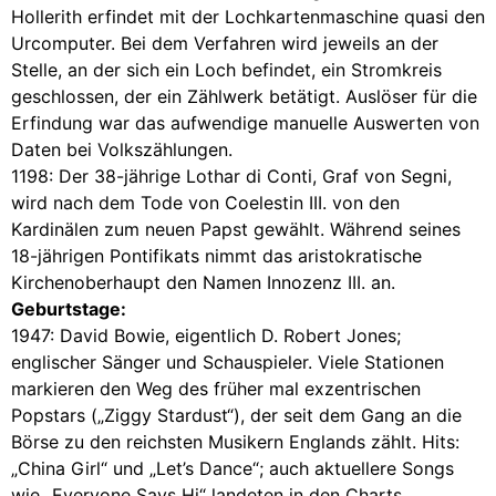
Hollerith erfindet mit der Lochkartenmaschine quasi den
Urcomputer. Bei dem Verfahren wird jeweils an der
Stelle, an der sich ein Loch befindet, ein Stromkreis
geschlossen, der ein Zählwerk betätigt. Auslöser für die
Erfindung war das aufwendige manuelle Auswerten von
Daten bei Volkszählungen.
1198: Der 38-jährige Lothar di Conti, Graf von Segni,
wird nach dem Tode von Coelestin III. von den
Kardinälen zum neuen Papst gewählt. Während seines
18-jährigen Pontifikats nimmt das aristokratische
Kirchenoberhaupt den Namen Innozenz III. an.
Geburtstage:
1947: David Bowie, eigentlich D. Robert Jones;
englischer Sänger und Schauspieler. Viele Stationen
markieren den Weg des früher mal exzentrischen
Popstars („Ziggy Stardust“), der seit dem Gang an die
Börse zu den reichsten Musikern Englands zählt. Hits:
„China Girl“ und „Let’s Dance“; auch aktuellere Songs
wie „Everyone Says Hi“ landeten in den Charts.