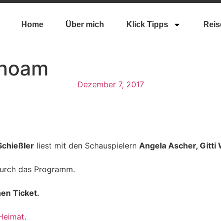
Home
Über mich
Klick Tipps
Reis
ahoam
Dezember 7, 2017
Schießler
liest mit den Schauspielern
Angela Ascher, Gitti
durch das Programm.
hen Ticket.
.
Heimat
.