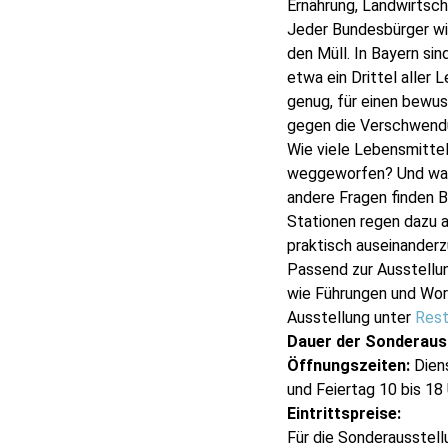
Ernährung, Landwirtsch
Jeder Bundesbürger wir
den Müll. In Bayern si
etwa ein Drittel aller
genug, für einen bewu
gegen die Verschwendu
Wie viele Lebensmitte
weggeworfen? Und was 
andere Fragen finden B
Stationen regen dazu 
praktisch auseinander
Passend zur Ausstell
wie Führungen und Wo
Ausstellung unter
Rest
Dauer der Sonderausst
Öffnungszeiten:
Diens
und Feiertag 10 bis 18
Eintrittspreise:
Für die Sonderausstell