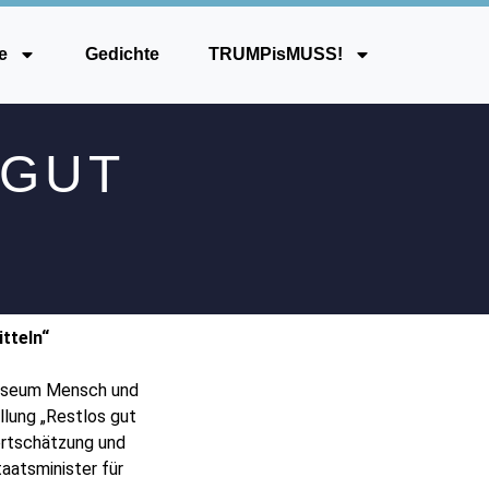
e
Gedichte
TRUMPisMUSS!
 GUT
tteln“
useum Mensch und
lung „Restlos gut
ertschätzung und
aatsminister für