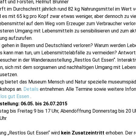
aft und Forsten, Helmut Brunner
ft im Durchschnitt jährlich rund 82 kg Nahrungsmittel im Wert v
nd es mit 65 kg pro Kopf zwar etwas weniger, aber dennoch zu vi
 Lebensmittel auf dem Weg vom Erzeuger zum Verbraucher verlore
ssteren Umgang mit Lebensmitteln zu sensibilisieren und zum a
ng aufzurufen.
l gehen in Bayern und Deutschland verloren? Warum werden Leb
kann man tun, um Lebensmittelabfälle zu vermeiden? Antworte
esucher in der Wanderausstellung „Restlos Gut Essen“. Interakti
an, sich mit dem sorgsamen und nachhaltigen Umgang mit Leben
zusetzen.
ung bietet das Museum Mensch und Natur spezielle museumsp
rkshops an.
Details
entnehmen. Alle Termine sowie weitere Infor
los gut Essen
.
ellung: 06.05. bis 26.07.2015
tag bis Freitag 9 bis 17 Uhr, Abendöffnung Donnerstag bis 20 
 Uhr
ung „Restlos Gut Essen“ wird
kein Zusatzeintritt
erhoben. Der r