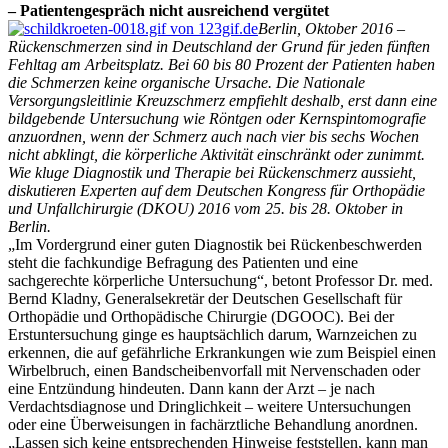
– Patientengespräch nicht ausreichend vergütet
Berlin, Oktober 2016 –
Rückenschmerzen sind in Deutschland der Grund für jeden fünften
Fehltag am Arbeitsplatz. Bei 60 bis 80 Prozent der Patienten haben
die Schmerzen keine organische Ursache. Die Nationale
Versorgungsleitlinie Kreuzschmerz empfiehlt deshalb, erst dann eine
bildgebende Untersuchung wie Röntgen oder Kernspintomografie
anzuordnen, wenn der Schmerz auch nach vier bis sechs Wochen
nicht abklingt, die körperliche Aktivität einschränkt oder zunimmt.
Wie kluge Diagnostik und Therapie bei Rückenschmerz aussieht,
diskutieren Experten auf dem Deutschen Kongress für Orthopädie
und Unfallchirurgie (DKOU) 2016 vom 25. bis 28. Oktober in
Berlin.
„Im Vordergrund einer guten Diagnostik bei Rückenbeschwerden
steht die fachkundige Befragung des Patienten und eine
sachgerechte körperliche Untersuchung“, betont Professor Dr. med.
Bernd Kladny, Generalsekretär der Deutschen Gesellschaft für
Orthopädie und Orthopädische Chirurgie (DGOOC). Bei der
Erstuntersuchung ginge es hauptsächlich darum, Warnzeichen zu
erkennen, die auf gefährliche Erkrankungen wie zum Beispiel einen
Wirbelbruch, einen Bandscheibenvorfall mit Nervenschaden oder
eine Entzündung hindeuten. Dann kann der Arzt – je nach
Verdachtsdiagnose und Dringlichkeit – weitere Untersuchungen
oder eine Überweisungen in fachärztliche Behandlung anordnen.
„Lassen sich keine entsprechenden Hinweise feststellen, kann man