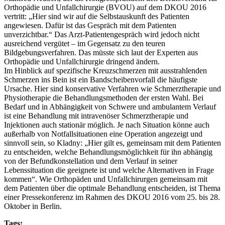
Orthopädie und Unfallchirurgie (BVOU) auf dem DKOU 2016
vertritt: „Hier sind wir auf die Selbstauskunft des Patienten
angewiesen. Dafür ist das Gespräch mit dem Patienten
unverzichtbar.“ Das Arzt-Patientengespräch wird jedoch nicht
ausreichend vergütet – im Gegensatz zu den teuren
Bildgebungsverfahren. Das müsste sich laut der Experten aus
Orthopädie und Unfallchirurgie dringend ändern.
Im Hinblick auf spezifische Kreuzschmerzen mit ausstrahlenden
Schmerzen ins Bein ist ein Bandscheibenvorfall die häufigste
Ursache. Hier sind konservative Verfahren wie Schmerztherapie und
Physiotherapie die Behandlungsmethoden der ersten Wahl. Bei
Bedarf und in Abhängigkeit von Schwere und ambulantem Verlauf
ist eine Behandlung mit intravenöser Schmerztherapie und
Injektionen auch stationär möglich. Je nach Situation könne auch
außerhalb von Notfallsituationen eine Operation angezeigt und
sinnvoll sein, so Kladny: „Hier gilt es, gemeinsam mit dem Patienten
zu entscheiden, welche Behandlungsmöglichkeit für ihn abhängig
von der Befundkonstellation und dem Verlauf in seiner
Lebenssituation die geeignete ist und welche Alternativen in Frage
kommen“. Wie Orthopäden und Unfallchirurgen gemeinsam mit
dem Patienten über die optimale Behandlung entscheiden, ist Thema
einer Pressekonferenz im Rahmen des DKOU 2016 vom 25. bis 28.
Oktober in Berlin.
Tags: