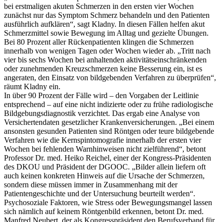
bei erstmaligen akuten Schmerzen in den ersten vier Wochen
zunächst nur das Symptom Schmerz behandeln und den Patienten
ausführlich aufklären“, sagt Kladny. In diesen Fällen helfen akut
Schmerzmittel sowie Bewegung im Alltag und gezielte Übungen.
Bei 80 Prozent aller Rückenpatienten klingen die Schmerzen
innerhalb von wenigen Tagen oder Wochen wieder ab. „Tritt nach
vier bis sechs Wochen bei anhaltenden aktivitätseinschränkenden
oder zunehmenden Kreuzschmerzen keine Besserung ein, ist es
angeraten, den Einsatz von bildgebenden Verfahren zu überprüfen“,
räumt Kladny ein.
In über 90 Prozent der Fälle wird – den Vorgaben der Leitlinie
entsprechend – auf eine nicht indizierte oder zu frühe radiologische
Bildgebungsdiagnostik verzichtet. Das ergab eine Analyse von
Versichertendaten gesetzlicher Krankenversicherungen. „Bei einem
ansonsten gesunden Patienten sind Röntgen oder teure bildgebende
Verfahren wie die Kernspintomografie innerhalb der ersten vier
Wochen bei fehlenden Warnhinweisen nicht zielführend“, betont
Professor Dr. med. Heiko Reichel, einer der Kongress-Präsidenten
des DKOU und Präsident der DGOOC. „Bilder allein liefern oft
auch keinen konkreten Hinweis auf die Ursache der Schmerzen,
sondern diese müssen immer in Zusammenhang mit der
Patientengeschichte und der Untersuchung beurteilt werden“.
Psychosoziale Faktoren, wie Stress oder Bewegungsmangel lassen
sich nämlich auf keinem Röntgenbild erkennen, betont Dr. med.
Manfred Neubert, der als Kongresspräsident den Berufsverband für