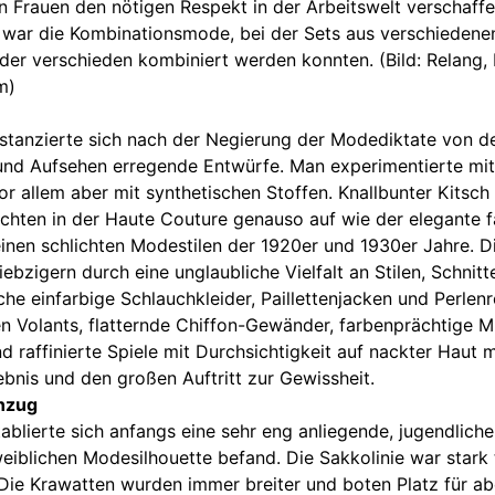
en Frauen den nötigen Respekt in der Arbeitswelt verschaffe
 war die Kombinationsmode, bei der Sets aus verschiedenen
eder verschieden kombiniert werden konnten. (Bild: Relang
m)
stanzierte sich nach der Negierung der Modediktate von d
e und Aufsehen erregende Entwürfe. Man experimentierte mit
vor allem aber mit synthetischen Stoffen. Knallbunter Kits
chten in der Haute Couture genauso auf wie der elegante f
seinen schlichten Modestilen der 1920er und 1930er Jahre.
iebzigern durch eine unglaubliche Vielfalt an Stilen, Schnit
che einfarbige Schlauchkleider, Paillettenjacken und Perle
hen Volants, flatternde Chiffon-Gewänder, farbenprächtige 
d raffinierte Spiele mit Durchsichtigkeit auf nackter Haut 
ebnis und den großen Auftritt zur Gewissheit.
Anzug
blierte sich anfangs eine sehr eng anliegende, jugendliche 
eiblichen Modesilhouette befand. Die Sakkolinie war stark t
 Die Krawatten wurden immer breiter und boten Platz für a