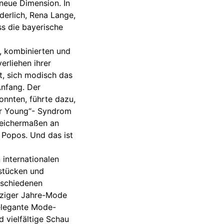
neue Dimension. In
derlich, Rena Lange,
ss die bayerische
n, kombinierten und
erliehen ihrer
t, sich modisch das
Anfang. Der
onnten, führte dazu,
ver Young“- Syndrom
leichermaßen an
 Popos. Und das ist
 internationalen
stücken und
rschiedenen
ebziger Jahre-Mode
 elegante Mode-
vielfältige Schau