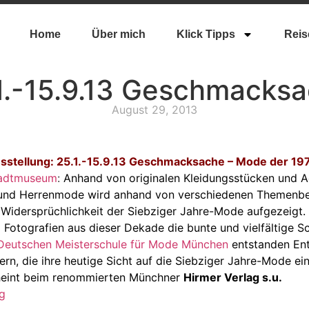
Home
Über mich
Klick Tipps
Reis
1.-15.9.13 Geschmacks
August 29, 2013
sstellung: 25.1.-15.9.13 Geschmacksache – Mode der 19
adtmuseum
:
Anhand von originalen Kleidungsstücken und 
und Herrenmode wird anhand von verschiedenen Themenbere
h Widersprüchlichkeit der Siebziger Jahre-Mode aufgezeigt
 Fotografien aus dieser Dekade die bunte und vielfältige Sc
Deutschen Meisterschule für Mode München
entstanden En
rn, die ihre heutige Sicht auf die Siebziger Jahre-Mode ei
cheint beim renommierten Münchner
Hirmer Verlag s.u.
g