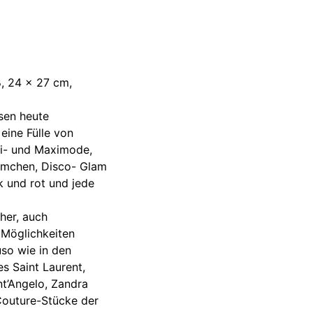
ß,
24 × 27 cm,
sen heute
eine Fülle von
ini- und Maximode,
lümchen, Disco- Glam
k und rot und jede
her, auch
n Möglichkeiten
so wie in den
s Saint Laurent,
ant’Angelo, Zandra
Couture-Stücke der