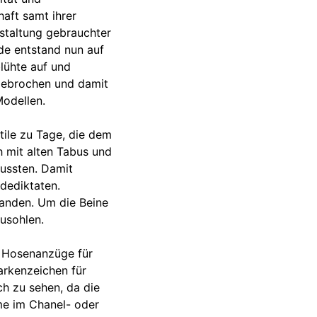
aft samt ihrer
staltung gebrauchter
de entstand nun auf
blühte auf und
r gebrochen und damit
odellen.
ile zu Tage, die dem
 mit alten Tabus und
ussten. Damit
dediktaten.
fanden. Um die Beine
ausohlen.
n Hosenanzüge für
Markenzeichen für
ch zu sehen, da die
me im Chanel- oder