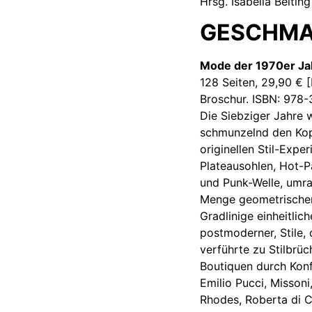
Hrsg. Isabella Belting
GESCHMA
Mode der 1970er Ja
128 Seiten, 29,90 € 
Broschur.
ISBN: 978-
Die Siebziger Jahre 
schmunzelnd den Kopf
originellen Stil-Exp
Plateausohlen, Hot-P
und Punk-Welle, umrah
Menge geometrische
Gradlinige einheitli
postmoderner, Stile, 
verführte zu Stilbrü
Boutiquen durch Konf
Emilio Pucci, Missoni,
Rhodes, Roberta di 