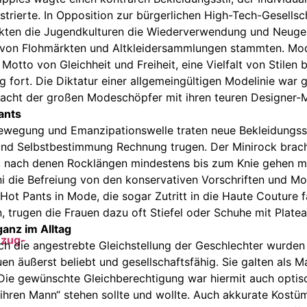
rierte. In Opposition zur bürgerlichen High-Tech-Gesellsch
kten die Jugendkulturen die Wiederverwendung und Neuge
e von Flohmärkten und Altkleidersammlungen stammten. Mo
otto von Gleichheit und Freiheit, eine Vielfalt von Stilen 
ig fort. Die Diktatur einer allgemeingültigen Modelinie wa
acht der großen Modeschöpfer mit ihren teuren Designer-M
ants
ewegung und Emanzipationswelle traten neue Bekleidungsst
und Selbstbestimmung Rechnung trugen. Der Minirock brach
, nach denen Rocklängen mindestens bis zum Knie gehen m
ni die Befreiung von den konservativen Vorschriften und Mo
 Hot Pants in Mode, die sogar Zutritt in die Haute Couture 
, trugen die Frauen dazu oft Stiefel oder Schuhe mit Plate
ganz im Alltag
ch die angestrebte Gleichstellung der Geschlechter wurde
uen äußerst beliebt und gesellschaftsfähig. Sie galten als 
 Die gewünschte Gleichberechtigung war hiermit auch optis
„ihren Mann“ stehen sollte und wollte. Auch akkurate Kostü