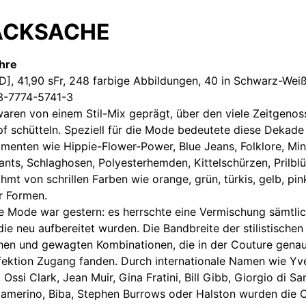
CKSACHE
hre
[D], 41,90 sFr, 248 farbige Abbildungen, 40 in Schwarz-Wei
3-7774-5741-3
waren von einem Stil-Mix geprägt, über den viele Zeitgenos
 schütteln. Speziell für die Mode bedeutete diese Dekade 
erimenten wie Hippie-Flower-Power, Blue Jeans, Folklore, M
ants, Schlaghosen, Polyesterhemden, Kittelschürzen, Prilb
mt von schrillen Farben wie orange, grün, türkis, gelb, pin
r Formen.
che Mode war gestern: es herrschte eine Vermischung sämtlic
die neu aufbereitet wurden. Die Bandbreite der stilistische
chen und gewagten Kombinationen, die in der Couture genau
ektion Zugang fanden. Durch internationale Namen wie Yve
 Ossi Clark, Jean Muir, Gina Fratini, Bill Gibb, Giorgio di S
Camerino, Biba, Stephen Burrows oder Halston wurden die 