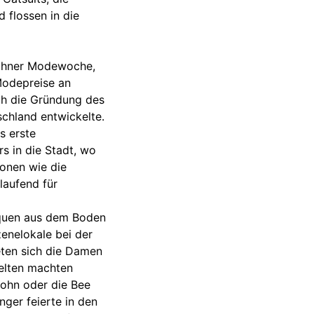
 flossen in die
nchner Modewoche,
odepreise an
h die Gründung des
chland entwickelte.
s erste
rs in die Stadt, wo
ionen wie die
laufend für
iquen aus dem Boden
zenelokale bei der
eten sich die Damen
selten machten
John oder die Bee
ger feierte in den