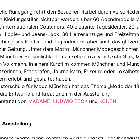
che Rundgang führt den Besucher hierbei durch verschied
von Kleidungsstilen sichtbar werden: über 60 Abendmodelle
internationalen Couturiers, 40 elegante Tageskleider, 20 s
im Hippie- und Jeans-Look, 30 Herrenanzüge und Freizeitm
chung aus Kinder- und Jugendmode, aber auch das glitzern
ur Geltung. Unter dem Motto „Münchner Modegeschichten“
Münchner Persönlichkeiten zu sehen, u.a. von Uschi Glas, M
th Volkmann. In einem Kurzfilm kommen Münchner und Münc
tzerinnen, Fotografen, Journalisten, Friseure oder Lokalbet
rn erlebt und gestaltet haben.
isterschule für Mode München hat das Thema „Mode der 197
die Entwürfe und Kreationen in der Ausstellung.
erstützt von
MADAME
,
LUDWIG BECK
und
KONEN
 Ausstellung
:
ppies wagte einen konträren Bekleidungsstil, der Individual