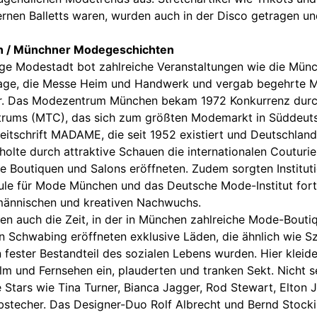
rnen Balletts waren, wurden auch in der Disco getragen und
n / Münchner Modegeschichten
ige Modestadt bot zahlreiche Veranstaltungen wie die Mü
ge, die Messe Heim und Handwerk und vergab begehrte M
er. Das Modezentrum München bekam 1972 Konkurrenz durc
trums (MTC), das sich zum größten Modemarkt in Süddeuts
tschrift MADAME, die seit 1952 existiert und Deutschland
holte durch attraktive Schauen die internationalen Couturie
re Boutiquen und Salons eröffneten. Zudem sorgten Institut
le für Mode München und das Deutsche Mode-Institut fort
hmännischen und kreativen Nachwuchs.
en auch die Zeit, in der in München zahlreiche Mode-Bout
in Schwabing eröffneten exklusive Läden, die ähnlich wie S
 fester Bestandteil des sozialen Lebens wurden. Hier kleid
lm und Fernsehen ein, plauderten und tranken Sekt. Nicht 
e Stars wie Tina Turner, Bianca Jagger, Rod Stewart, Elton 
bstecher. Das Designer-Duo Rolf Albrecht und Bernd Stockin