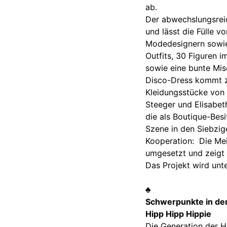
ab.
Der abwechslungsrei
und lässt die Fülle 
Modedesignern sowie 
Outfits, 30 Figuren 
sowie eine bunte Mis
Disco-Dress kommt z
Kleidungsstücke von 
Steeger und Elisabe
die als Boutique-Besi
Szene in den Siebzige
Kooperation: Die Me
umgesetzt und zeigt 
Das Projekt wird unt
♣
Schwerpunkte in der
Hipp Hipp Hippie
Die Generation der Hi