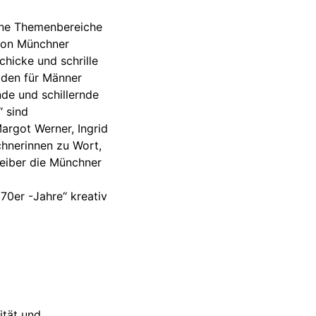
ene Themenbereiche
 von Münchner
chicke und schrille
oden für Männer
de und schillernde
 sind
argot Werner, Ingrid
hnerinnen zu Wort,
reiber die Münchner
0er -Jahre“ kreativ
ität und