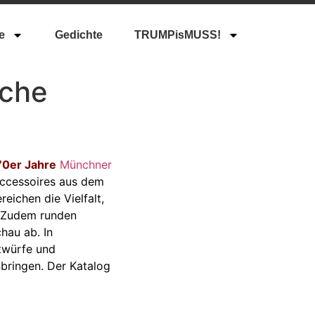
e
Gedichte
TRUMPisMUSS!
ache
70er Jahre
Münchner
Accessoires aus dem
ichen die Vielfalt,
. Zudem runden
hau ab. In
twürfe und
nbringen. Der Katalog