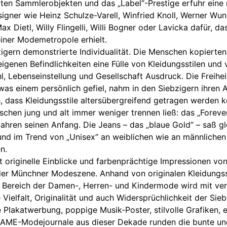
ten Sammlerobjekten und das „Label“-Prestige erfuhr eine 
gner wie Heinz Schulze-Varell, Winfried Knoll, Werner Wun
x Dietl, Willy Flingelli, Willi Bogner oder Lavicka dafür, da
iner Modemetropole erhielt.
zigern demonstrierte Individualität. Die Menschen kopierte
eigenen Befindlichkeiten eine Fülle von Kleidungsstilen und v
l, Lebenseinstellung und Gesellschaft Ausdruck. Die Freihei
as einem persönlich gefiel, nahm in den Siebzigern ihren 
 dass Kleidungsstile altersübergreifend getragen werden k
wischen jung und alt immer weniger trennen ließ: das „Fore
ahren seinen Anfang. Die Jeans – das „blaue Gold“ – saß g
 und im Trend von „Unisex“ an weiblichen wie an männlichen
n.
t originelle Einblicke und farbenprächtige Impressionen von
r Münchner Modeszene. Anhand von originalen Kleidungs
 Bereich der Damen-, Herren- und Kindermode wird mit ve
Vielfalt, Originalität und auch Widersprüchlichkeit der Si
 Plakatwerbung, poppige Musik-Poster, stilvolle Grafiken,
AME-Modejournale aus dieser Dekade runden die bunte und 