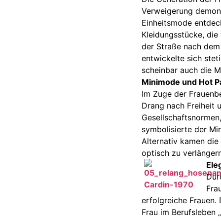
Verweigerung demonst
Einheitsmode entdec
Kleidungsstücke, di
der Straße nach dem M
entwickelte sich stet
scheinbar auch die M
Minimode und Hot P
Im Zuge der Frauenb
Drang nach Freiheit 
Gesellschaftsnormen
symbolisierte der Mi
Alternativ kamen die
optisch zu verlängern
Ele
Dur
Fra
erfolgreiche Frauen.
Frau im Berufsleben 