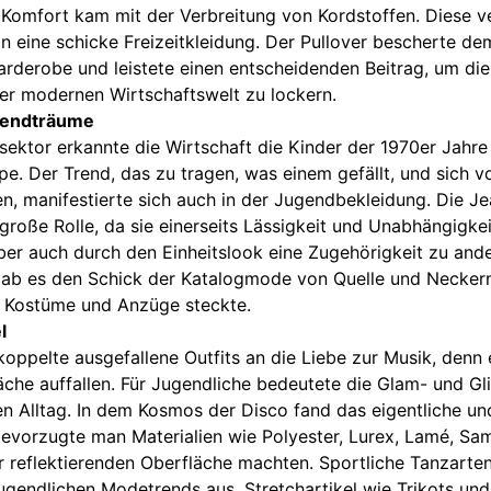
 Komfort kam mit der Verbreitung von Kordstoffen. Diese v
n eine schicke Freizeitkleidung. Der Pullover bescherte de
arderobe und leistete einen entscheidenden Beitrag, um die
er modernen Wirtschaftswelt zu lockern.
gendträume
ektor erkannte die Wirtschaft die Kinder der 1970er Jahre 
pe. Der Trend, das zu tragen, was einem gefällt, und sich 
n, manifestierte sich auch in der Jugendbekleidung. Die Je
große Rolle, da sie einerseits Lässigkeit und Unabhängigke
 aber auch durch den Einheitslook eine Zugehörigkeit zu an
gab es den Schick der Katalogmode von Quelle und Neckerm
 Kostüme und Anzüge steckte.
l
ppelte ausgefallene Outfits an die Liebe zur Musik, denn
äche auffallen. Für Jugendliche bedeutete die Glam- und Gli
n Alltag. In dem Kosmos der Disco fand das eigentliche u
 bevorzugte man Materialien wie Polyester, Lurex, Lamé, Sam
er reflektierenden Oberfläche machten. Sportliche Tanzart
jugendlichen Modetrends aus. Stretchartikel wie Trikots und