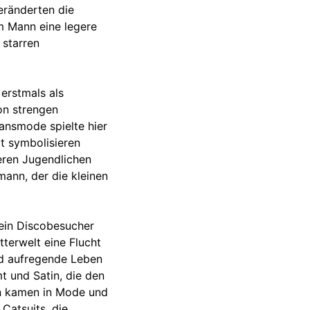
eränderten die
m Mann eine legere
 starren
erstmals als
von strengen
ansmode spielte hier
it symbolisieren
deren Jugendlichen
ann, der die kleinen
 ein Discobesucher
tterwelt eine Flucht
nd aufregende Leben
t und Satin, die den
en kamen in Mode und
 Catsuits, die