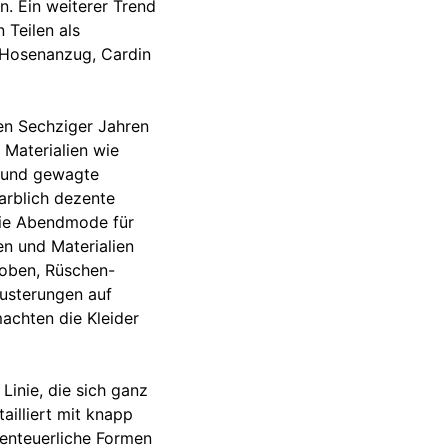
n. Ein weiterer Trend
 Teilen als
, Hosenanzug, Cardin
en Sechziger Jahren
 Materialien wie
ch und gewagte
arblich dezente
 Die Abendmode für
ten und Materialien
nroben, Rüschen-
Musterungen auf
machten die Kleider
Linie, die sich ganz
ailliert mit knapp
benteuerliche Formen