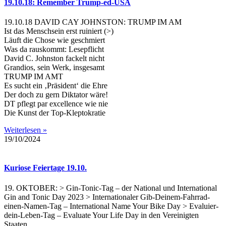
19.10.18: Remember Trump-ed-USA
19.10.18 DAVID CAY JOHNSTON: TRUMP IM AM
Ist das Menschsein erst ruiniert (>)
Läuft die Chose wie geschmiert
Was da rauskommt: Lesepflicht
David C. Johnston fackelt nicht
Grandios, sein Werk, insgesamt
TRUMP IM AMT
Es sucht ein ‚Präsident‘ die Ehre
Der doch zu gern Diktator wäre!
DT pflegt par excellence wie nie
Die Kunst der Top-Kleptokratie
Weiterlesen »
19/10/2024
Kuriose Feiertage 19.10.
19. OKTOBER: > Gin-Tonic-Tag – der National und International
Gin and Tonic Day 2023 > Internationaler Gib-Deinem-Fahrrad-
einen-Namen-Tag – International Name Your Bike Day > Evaluier-
dein-Leben-Tag – Evaluate Your Life Day in den Vereinigten
Staaten