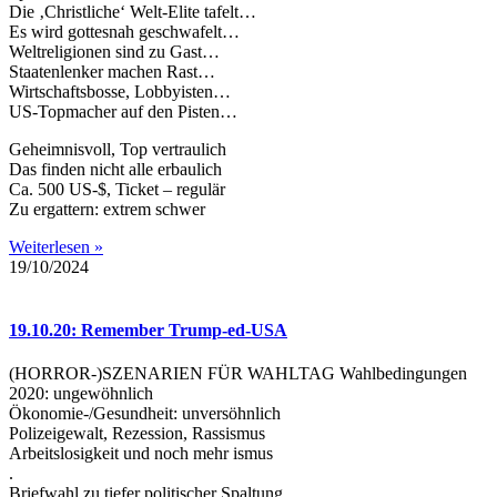
Die ‚Christliche‘ Welt-Elite tafelt…
Es wird gottesnah geschwafelt…
Weltreligionen sind zu Gast…
Staatenlenker machen Rast…
Wirtschaftsbosse, Lobbyisten…
US-Topmacher auf den Pisten…
Geheimnisvoll, Top vertraulich
Das finden nicht alle erbaulich
Ca. 500 US-$, Ticket – regulär
Zu ergattern: extrem schwer
Weiterlesen »
19/10/2024
19.10.20: Remember Trump-ed-USA
(HORROR-)SZENARIEN FÜR WAHLTAG Wahlbedingungen
2020: ungewöhnlich
Ökonomie-/Gesundheit: unversöhnlich
Polizeigewalt, Rezession, Rassismus
Arbeitslosigkeit und noch mehr ismus
.
Briefwahl zu tiefer politischer Spaltung