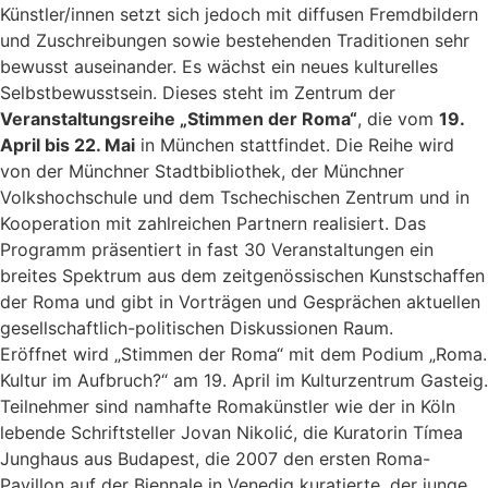
Künstler/innen setzt sich jedoch mit diffusen Fremdbildern
und Zuschreibungen sowie bestehenden Traditionen sehr
bewusst auseinander. Es wächst ein neues kulturelles
Selbstbewusstsein. Dieses steht im Zentrum der
Veranstaltungsreihe „Stimmen der Roma“
, die vom
19.
April bis 22. Mai
in München stattfindet. Die Reihe wird
von der Münchner Stadtbibliothek, der Münchner
Volkshochschule und dem Tschechischen Zentrum und in
Kooperation mit zahlreichen Partnern realisiert. Das
Programm präsentiert in fast 30 Veranstaltungen ein
breites Spektrum aus dem zeitgenössischen Kunstschaffen
der Roma und gibt in Vorträgen und Gesprächen aktuellen
gesellschaftlich-politischen Diskussionen Raum.
Eröffnet wird „Stimmen der Roma“ mit dem Podium „Roma.
Kultur im Aufbruch?“ am 19. April im Kulturzentrum Gasteig.
Teilnehmer sind namhafte Romakünstler wie der in Köln
lebende Schriftsteller Jovan Nikolić, die Kuratorin Tímea
Junghaus aus Budapest, die 2007 den ersten Roma-
Pavillon auf der Biennale in Venedig kuratierte, der junge