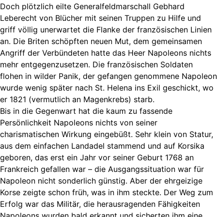
Doch plötzlich eilte Generalfeldmarschall Gebhard
Leberecht von Blücher mit seinen Truppen zu Hilfe und
griff völlig unerwartet die Flanke der französischen Linien
an. Die Briten schöpften neuen Mut, dem gemeinsamen
Angriff der Verbündeten hatte das Heer Napoleons nichts
mehr entgegenzusetzen. Die französischen Soldaten
flohen in wilder Panik, der gefangen genommene Napoleon
wurde wenig später nach St. Helena ins Exil geschickt, wo
er 1821 (vermutlich an Magenkrebs) starb.
Bis in die Gegenwart hat die kaum zu fassende
Persönlichkeit Napoleons nichts von seiner
charismatischen Wirkung eingebüßt. Sehr klein von Statur,
aus dem einfachen Landadel stammend und auf Korsika
geboren, das erst ein Jahr vor seiner Geburt 1768 an
Frankreich gefallen war – die Ausgangssituation war für
Napoleon nicht sonderlich günstig. Aber der ehrgeizige
Korse zeigte schon früh, was in ihm steckte. Der Weg zum
Erfolg war das Militär, die herausragenden Fähigkeiten
Napoleons wurden bald erkannt und sicherten ihm eine