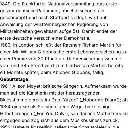
1849: Die Frankfurter Nationalversammlung, das erste
gesamtdeutsche Parlament, ohnehin schon stark
geschrumpft und nach Stuttgart verlegt, wird auf
Anweisung der württembergischen Regierung von
Militäreinheiten gewaltsam aufgelöst. Damit endet der
erste deutsche Versuch einer Demokratie.
1583: In London schließt der Ratsherr Richard Martin für
einen Mr. William Gibbons die erste Lebensversicherung zu
einer Prämie von 30 Pfund ab. Die Versicherungssumme
von rund 385 Pfund wird zum Leidwesen Martins bereits
elf Monate später, beim Ableben Gibbons, fällig.
Geburtstage:
1961: Alison Moyet; britische Sängerin. Aufmerksam wurde
man auf die Künstlerin mit der herausragenden
Bluesstimme bereits im Duo „Yazoo“ („Nobody’s Diary“); ab
1984 ging sie als Solistin eigene Wege, hatte einige
Hitnotierungen („For You Only“), sah danach Mutterfreuden
entgegen und zog sich aus dem Musikbusiness zurück.
1952: Isabella Rossellini; italienische Schauspielerin, die