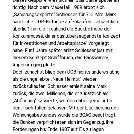
Dieses Gespür erwies sich ein paar Jahre später als
richtig. Nach dem Mauerfall 1989 erbot sich
„Sanierungsexperte“ Schiesser, für 713 Mrd. Mark
sämtliche DDR-Betriebe aufzukaufen. Tatsächlich
überließ ihm die Treuhand die Backbetriebe der
Konkursmasse, da er das „überzeugendste Konzept
für Investitionen und Arbeitsplätze“ vorgelegt
habe. Fünf Jahre später erlitt Schiesser just mit
diesem Konzept Schiffbruch, das Backwaren-
Imperium ging pleite.
Doch zunächst blieb dem DGB nichts anderes übrig,
als die ungeliebte „Neue Heimat“ wieder
zurückzukaufen. Schiesser erhielt seine Mark
zurück, die zwei Millionen, die er zusätzlich als
„Abfindung“ kassierte, werden dabei gerne unter
den Tisch fallen gelassen. Mit der Liquidierung des
Wohnungsbestandes wurde die BGAG beauftragt;
die Banken verpflichteten sich im Gegenzug, ihre
Forderungen bis Ende 1987 auf Eis zu legen.