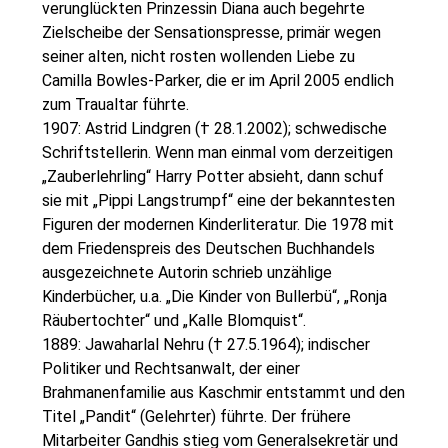
verunglückten Prinzessin Diana auch begehrte
Zielscheibe der Sensationspresse, primär wegen
seiner alten, nicht rosten wollenden Liebe zu
Camilla Bowles-Parker, die er im April 2005 endlich
zum Traualtar führte.
1907: Astrid Lindgren († 28.1.2002); schwedische
Schriftstellerin. Wenn man einmal vom derzeitigen
„Zauberlehrling“ Harry Potter absieht, dann schuf
sie mit „Pippi Langstrumpf“ eine der bekanntesten
Figuren der modernen Kinderliteratur. Die 1978 mit
dem Friedenspreis des Deutschen Buchhandels
ausgezeichnete Autorin schrieb unzählige
Kinderbücher, u.a. „Die Kinder von Bullerbü“, „Ronja
Räubertochter“ und „Kalle Blomquist“.
1889: Jawaharlal Nehru († 27.5.1964); indischer
Politiker und Rechtsanwalt, der einer
Brahmanenfamilie aus Kaschmir entstammt und den
Titel „Pandit“ (Gelehrter) führte. Der frühere
Mitarbeiter Gandhis stieg vom Generalsekretär und