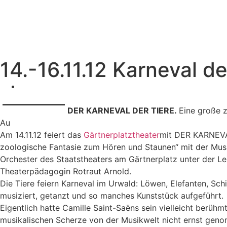
14.-16.11.12 Karneval de
DER KARNEVAL DER TIERE.
Eine große z
Au
Am 14.11.12 feiert das
Gärtnerplatztheater
mit DER KARNEVAL
zoologische Fantasie zum Hören und Staunen“ mit der Musik
Orchester des Staatstheaters am Gärtnerplatz unter der Lei
Theaterpädagogin Rotraut Arnold.
Die Tiere feiern Karneval im Urwald: Löwen, Elefanten, Sc
musiziert, getanzt und so manches Kunststück aufgeführt.
Eigentlich hatte Camille Saint-Saëns sein vielleicht berühm
musikalischen Scherze von der Musikwelt nicht ernst gen