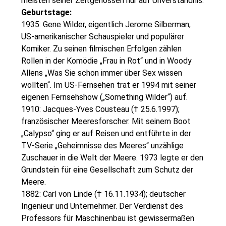
meisten seiner Zeitgenossen nur auf Unverständnis.
Geburtstage:
1935: Gene Wilder, eigentlich Jerome Silberman;
US-amerikanischer Schauspieler und populärer
Komiker. Zu seinen filmischen Erfolgen zählen
Rollen in der Komödie „Frau in Rot“ und in Woody
Allens „Was Sie schon immer über Sex wissen
wollten“. Im US-Fernsehen trat er 1994 mit seiner
eigenen Fernsehshow („Something Wilder“) auf.
1910: Jacques-Yves Cousteau († 25.6.1997);
französischer Meeresforscher. Mit seinem Boot
„Calypso“ ging er auf Reisen und entführte in der
TV-Serie „Geheimnisse des Meeres“ unzählige
Zuschauer in die Welt der Meere. 1973 legte er den
Grundstein für eine Gesellschaft zum Schutz der
Meere.
1882: Carl von Linde († 16.11.1934); deutscher
Ingenieur und Unternehmer. Der Verdienst des
Professors für Maschinenbau ist gewissermaßen