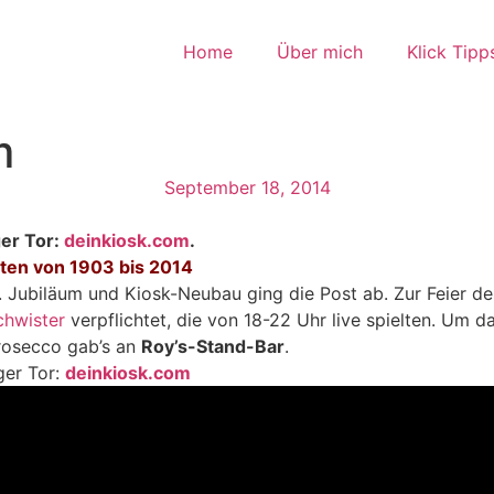
Home
Über mich
Klick Tipp
m
September 18, 2014
ger Tor:
deinkiosk.com
.
ten von 1903 bis 2014
 Jubiläum und Kiosk-Neubau ging die Post ab. Zur Feier des
chwister
verpflichtet, die von 18-22 Uhr live spielten. Um 
osecco gab’s an
Roy’s-Stand-Bar
.
ger Tor:
deinkiosk.com