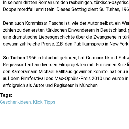
In seinem dritten Roman um den raubeinigen, türkisch-bayeris
Doppelmordfall ermitteln. Dieses Setting dient Su Turhan, 1966
Denn auch Kommissar Pascha ist, wie der Autor selbst, ein Wan
zählen zu den ersten türkischen Einwanderern in Deutschland, ge
eine dramatische Liebesgeschichte über die Zwangsehe in tür
gewann zahlreiche Preise. Z.B. den Publikumspreis in New York
Su Turhan
1966 in Istanbul geboren, hat Germanistik mit Schw
Regieassistent an diversen Filmprojekten mit. Für seinen Kurzf
den Kameramann Michael Ballhaus gewinnen konnte, hat er u.a. 
auf dem Filmfestival des Max-Ophüls-Preis 2010 und wurde in
erfolgreich als Autor und Regisseur in München.
Tags:
Geschenkideen
,
Klick Tipps