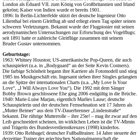
London als Eduard VII. zum König von Großbritannien und Irland
gekrönt; Kaiser von Indien wurde er bereits 1901.
1896: In Berlin-Lichterfelde stürzt der deutsche Ingenieur Otto
Lilienthal bei einem Gleitflug ab und erliegt einen Tag später seinen
schweren Verletzungen. Bekannt wurde der Flugpionier mit seinen
aerodynamischen Untersuchungen zur Erforschung des Vogelflugs;
seit 1891 hatte er zahlreiche Gleitflüge zusammen mit seinem
Bruder Gustav unternommen.
Geburtstage:
1963: Whitney Houston; US-amerikanische Pop-Queen, die auch
schauspielert (u.a. in „Bodyguard“ an der Seite Kevin Costners).
Die farbige Schönheit begann ihre Karriere als Fotomodell und stieg
1985 ins Musikgeschäft ein. Ingesamt sieben ihrer Singles gelangten
an die Spitze der internationalen Charts (u.a. „My Love Is Your
Love“, „I Will Always Love You“). Die 1992 mit dem Sänger
Bobby Brown geschlossene Ehe ging 2006 endgültig in die Brüche.
1940: Marie-Luise Marjan, eigentlich Marlies Lause; deutsche
Schauspielerin und der deutschen Fernsehnation seit 17 Jahren als
„Mutter Beimer“ aus dem TV-Dauerbrenner „Lindenstraße“
bekannt. Die rührige Mutterrolle – ihre 25te! – mag ihr zwar auf den
Leib geschneidert scheinen, im wirklichen Leben ist die TV-Mimin
und Trägerin des Bundesverdienstkreuzes (1998) kinderlos.
1939: Otto Rehhagel; deutscher Fußballtrainer. 14 Jahre steuerte der
derzeitige Trainer der griechischen Nationalmannschaft die