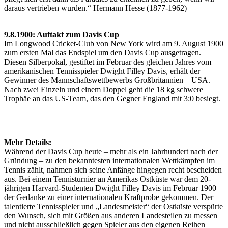
daraus vertrieben wurden.“ Hermann Hesse (1877-1962)
9.8.1900: Auftakt zum Davis Cup
Im Longwood Cricket-Club von New York wird am 9. August 1900
zum ersten Mal das Endspiel um den Davis Cup ausgetragen.
Diesen Silberpokal, gestiftet im Februar des gleichen Jahres vom
amerikanischen Tennisspieler Dwight Filley Davis, erhält der
Gewinner des Mannschaftswettbewerbs Großbritannien – USA.
Nach zwei Einzeln und einem Doppel geht die 18 kg schwere
Trophäe an das US-Team, das den Gegner England mit 3:0 besiegt.
Mehr Details:
Während der Davis Cup heute – mehr als ein Jahrhundert nach der
Gründung – zu den bekanntesten internationalen Wettkämpfen im
Tennis zählt, nahmen sich seine Anfänge hingegen recht bescheiden
aus. Bei einem Tennisturnier an Amerikas Ostküste war dem 20-
jährigen Harvard-Studenten Dwight Filley Davis im Februar 1900
der Gedanke zu einer internationalen Kraftprobe gekommen. Der
talentierte Tennisspieler und „Landesmeister“ der Ostküste verspürte
den Wunsch, sich mit Größen aus anderen Landesteilen zu messen
und nicht ausschließlich gegen Spieler aus den eigenen Reihen