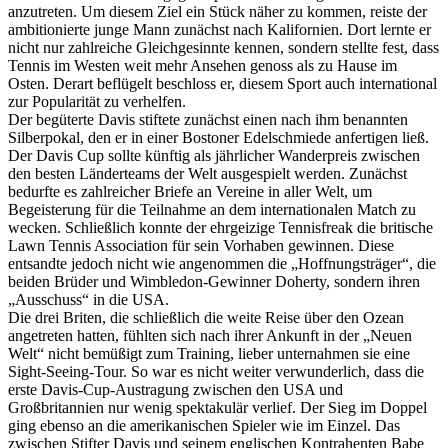
anzutreten. Um diesem Ziel ein Stück näher zu kommen, reiste der
ambitionierte junge Mann zunächst nach Kalifornien. Dort lernte er
nicht nur zahlreiche Gleichgesinnte kennen, sondern stellte fest, dass
Tennis im Westen weit mehr Ansehen genoss als zu Hause im
Osten. Derart beflügelt beschloss er, diesem Sport auch international
zur Popularität zu verhelfen.
Der begüterte Davis stiftete zunächst einen nach ihm benannten
Silberpokal, den er in einer Bostoner Edelschmiede anfertigen ließ.
Der Davis Cup sollte künftig als jährlicher Wanderpreis zwischen
den besten Länderteams der Welt ausgespielt werden. Zunächst
bedurfte es zahlreicher Briefe an Vereine in aller Welt, um
Begeisterung für die Teilnahme an dem internationalen Match zu
wecken. Schließlich konnte der ehrgeizige Tennisfreak die britische
Lawn Tennis Association für sein Vorhaben gewinnen. Diese
entsandte jedoch nicht wie angenommen die „Hoffnungsträger“, die
beiden Brüder und Wimbledon-Gewinner Doherty, sondern ihren
„Ausschuss“ in die USA.
Die drei Briten, die schließlich die weite Reise über den Ozean
angetreten hatten, fühlten sich nach ihrer Ankunft in der „Neuen
Welt“ nicht bemüßigt zum Training, lieber unternahmen sie eine
Sight-Seeing-Tour. So war es nicht weiter verwunderlich, dass die
erste Davis-Cup-Austragung zwischen den USA und
Großbritannien nur wenig spektakulär verlief. Der Sieg im Doppel
ging ebenso an die amerikanischen Spieler wie im Einzel. Das
zwischen Stifter Davis und seinem englischen Kontrahenten Babe