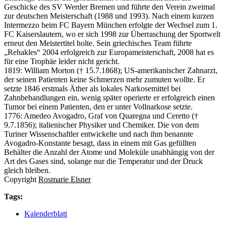
Geschicke des SV Werder Bremen und führte den Verein zweimal
zur deutschen Meisterschaft (1988 und 1993). Nach einem kurzen
Intermezzo beim FC Bayern München erfolgte der Wechsel zum 1.
FC Kaiserslautern, wo er sich 1998 zur Überraschung der Sportwelt
erneut den Meistertitel holte. Sein griechisches Team führte
„Rehakles“ 2004 erfolgreich zur Europameisterschaft, 2008 hat es
für eine Trophäe leider nicht gericht.
1819: William Morton († 15.7.1868); US-amerikanischer Zahnarzt,
der seinen Patienten keine Schmerzen mehr zumuten wollte. Er
setzte 1846 erstmals Äther als lokales Narkosemittel bei
Zahnbehandlungen ein, wenig später operierte er erfolgreich einen
Tumor bei einem Patienten, den er unter Vollnarkose setzte.
1776: Amedeo Avogadro, Graf von Quaregna und Ceretto (†
9.7.1856); italienischer Physiker und Chemiker. Die von dem
Turiner Wissenschaftler entwickelte und nach ihm benannte
Avogadro-Konstante besagt, dass in einem mit Gas gefüllten
Behälter die Anzahl der Atome und Moleküle unabhängig von der
Art des Gases sind, solange nur die Temperatur und der Druck
gleich bleiben.
Copyright
Rosmarie Elsner
Tags:
Kalenderblatt