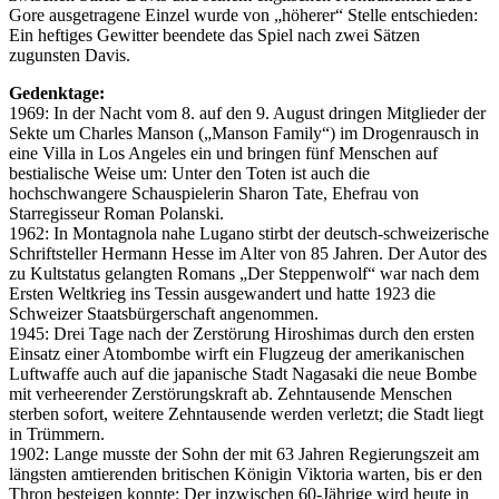
Gore ausgetragene Einzel wurde von „höherer“ Stelle entschieden:
Ein heftiges Gewitter beendete das Spiel nach zwei Sätzen
zugunsten Davis.
Gedenktage:
1969: In der Nacht vom 8. auf den 9. August dringen Mitglieder der
Sekte um Charles Manson („Manson Family“) im Drogenrausch in
eine Villa in Los Angeles ein und bringen fünf Menschen auf
bestialische Weise um: Unter den Toten ist auch die
hochschwangere Schauspielerin Sharon Tate, Ehefrau von
Starregisseur Roman Polanski.
1962: In Montagnola nahe Lugano stirbt der deutsch-schweizerische
Schriftsteller Hermann Hesse im Alter von 85 Jahren. Der Autor des
zu Kultstatus gelangten Romans „Der Steppenwolf“ war nach dem
Ersten Weltkrieg ins Tessin ausgewandert und hatte 1923 die
Schweizer Staatsbürgerschaft angenommen.
1945: Drei Tage nach der Zerstörung Hiroshimas durch den ersten
Einsatz einer Atombombe wirft ein Flugzeug der amerikanischen
Luftwaffe auch auf die japanische Stadt Nagasaki die neue Bombe
mit verheerender Zerstörungskraft ab. Zehntausende Menschen
sterben sofort, weitere Zehntausende werden verletzt; die Stadt liegt
in Trümmern.
1902: Lange musste der Sohn der mit 63 Jahren Regierungszeit am
längsten amtierenden britischen Königin Viktoria warten, bis er den
Thron besteigen konnte: Der inzwischen 60-Jährige wird heute in