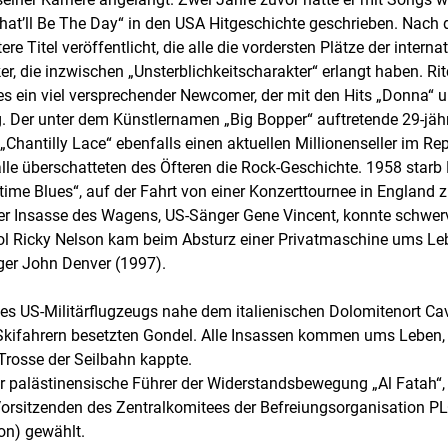
That’ll Be The Day“ in den USA Hitgeschichte geschrieben. Nach
e Titel veröffentlicht, die alle die vordersten Plätze der interna
er, die inzwischen „Unsterblichkeitscharakter“ erlangt haben. R
es ein viel versprechender Newcomer, der mit den Hits „Donna“ 
. Der unter dem Künstlernamen „Big Bopper“ auftretende 29-jähri
„Chantilly Lace“ ebenfalls einen aktuellen Millionenseller im Rep
lle überschatteten des Öfteren die Rock-Geschichte. 1958 starb
me Blues“, auf der Fahrt von einer Konzerttournee in England
rer Insasse des Wagens, US-Sänger Gene Vincent, konnte schwer
l Ricky Nelson kam beim Absturz einer Privatmaschine ums Le
er John Denver (1997).
ines US-Militärflugzeugs nahe dem italienischen Dolomitenort Ca
Skifahrern besetzten Gondel. Alle Insassen kommen ums Leben, a
Trosse der Seilbahn kappte.
der palästinensische Führer der Widerstandsbewegung „Al Fatah“
rsitzenden des Zentralkomitees der Befreiungsorganisation PL
on) gewählt.