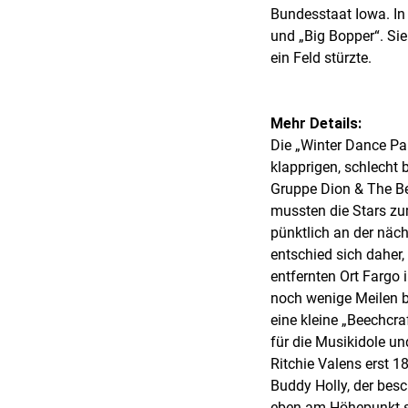
Bundesstaat Iowa. In
und „Big Bopper“. Si
ein Feld stürzte.
Mehr Details:
Die „Winter Dance Par
klapprigen, schlecht 
Gruppe Dion & The Bel
mussten die Stars zu
pünktlich an der nächs
entschied sich daher
entfernten Ort Fargo 
noch wenige Meilen b
eine kleine „Beechcr
für die Musikidole un
Ritchie Valens erst 18
Buddy Holly, der besc
eben am Höhepunkt se