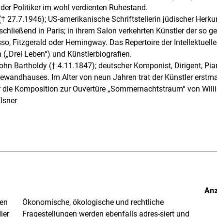
 der Politiker im wohl verdienten Ruhestand.
(† 27.7.1946); US-amerikanische Schriftstellerin jüdischer Herkun
chließend in Paris; in ihrem Salon verkehrten Künstler der so g
so, Fitzgerald oder Hemingway. Das Repertoire der Intellektuell
(„Drei Leben“) und Künstlerbiografien.
hn Bartholdy († 4.11.1847); deutscher Komponist, Dirigent, Pia
Gewandhauses. Im Alter von neun Jahren trat der Künstler erstmal
er die Komposition zur Ouvertüre „Sommernachtstraum“ von Wil
lsner
An
nen
Ökonomische, ökologische und rechtliche
ier
Fragestellungen werden ebenfalls adres-siert und