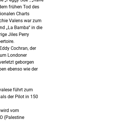
 dem frühen Tod des
tionalen Charts
itchie Valens war zum
und „La Bamba“ in die
ge Jiles Perry
ertoire.
 Eddy Cochran, der
 zum Londoner
verletzt geborgen
ben ebenso wie der
valese führt zum
ls der Pilot in 150
, wird vom
O (Palestine