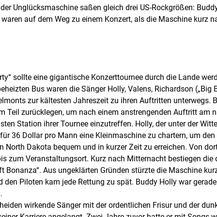
 der Unglücksmaschine saßen gleich drei US-Rockgrößen: Buddy 
e waren auf dem Weg zu einem Konzert, als die Maschine kurz n
ty“ sollte eine gigantische Konzerttournee durch die Lande wer
beheizten Bus waren die Sänger Holly, Valens, Richardson („Big 
monts zur kältesten Jahreszeit zu ihren Auftritten unterwegs. 
m Teil zurücklegen, um nach einem anstrengenden Auftritt am 
ten Station ihrer Tournee einzutreffen. Holly, der unter der Witte
, für 36 Dollar pro Mann eine Kleinmaschine zu chartern, um den
in North Dakota bequem und in kurzer Zeit zu erreichen. Von do
is zum Veranstaltungsort. Kurz nach Mitternacht bestiegen die 
aft Bonanza“. Aus ungeklärten Gründen stürzte die Maschine kur
d den Piloten kam jede Rettung zu spät. Buddy Holly war gerade 
.
heiden wirkende Sänger mit der ordentlichen Frisur und der dunk
iner Karriere angelangt. Zwei Jahre zuvor hatte er mit Songs w