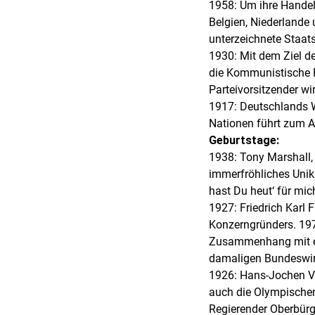
1958: Um ihre Handel
Belgien, Niederlande
unterzeichnete Staats
1930: Mit dem Ziel d
die Kommunistische P
Parteivorsitzender wi
1917: Deutschlands W
Nationen führt zum 
Geburtstage:
1938: Tony Marshall,
immerfröhliches Unik
hast Du heut‘ für mi
1927: Friedrich Karl
Konzerngründers. 197
Zusammenhang mit ein
damaligen Bundeswirt
1926: Hans-Jochen Vo
auch die Olympischen 
Regierender Oberbürg