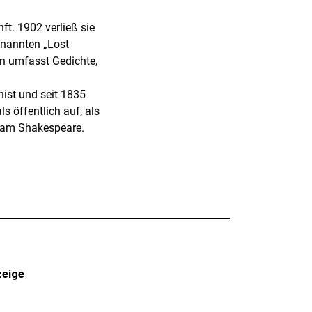
ft. 1902 verließ sie
enannten „Lost
en umfasst Gedichte,
nist und seit 1835
s öffentlich auf, als
liam Shakespeare.
zeige