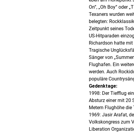
On“, „Oh Boy“ oder „
Texaners wurden weiter
belegten: Rockklassik
Zeitpunkt seines Tod
US-Hitparaden einzog
Richardson hatte mit 
Tragische Unglücksfä
Sänger von „Summerti
Flughafen. Ein weite
werden. Auch Rockido
populäre Countrysäng
Gedenktage:
1998: Der Tiefflug e
Absturz einer mit 20 
Metern Flughöhe die 
1969: Jasir Arafat, 
Volkskongress zum Vo
Liberation Organizati