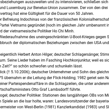
sbeziehungen auszuweiten und zu intensivieren, schließen sich
 und Luxemburg zur Benelux-Union zusammen. Der von den drei
vertrag hat eine Gültigkeit für die Dauer von 50 Jahren.
er Befreiung Indochinas von der französischen Kolonialherrscha
artei Vietnams gegründet (noch im gleichen Jahr umbenannt in
rd der vietnamesische Politiker Ho Chi Minh.
iederaufnahme des uneingeschränkten U-Boot-Krieges gegen Sc
Abbruch der diplomatischen Beziehungen zwischen den USA und
 eigentlich Herbert Anton Hilger; deutscher Schlagersänger, S
um. Seine Lieder haben im Fasching Hochkonjunktur, weil es si
ch Zeit?“ so schön schwofen und schunkeln lässt.
 Flick († 5.10.2006); deutscher Unternehmer und Sohn des gleic
5 übernahm er die Leitung der Flick-Holding; 1982 geriet sein 
er Parteispendenaffäre in die Schlagzeilen, die unter anderem
schaftsministers Otto Graf Lambsdorff führte.
gel; deutscher Politiker. Stationen des langjährigen OBs von M
Spiele an die Isar holte, waren: Landesvorsitzender der bayeri
ermeister von West-Berlin (1981) Kanzlerkandidat (1983) und S