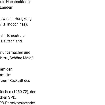
 die Nachbarländer
 Ländern
ft wird in Hongkong
 KP Indochinas).
hiffe neutraler
 Deutschland.
timmungsmacher und
ch zu „Schöne Maid“,
hnamigen
Name im
 zum Rücktritt des
ünchen (1960-72), der
schen SPD,
PD-Parteivorsitzender