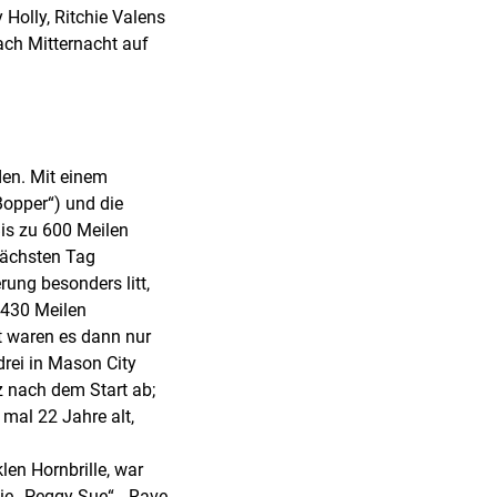
Holly, Ritchie Valens
ach Mitternacht auf
den. Mit einem
Bopper“) und die
Bis zu 600 Meilen
nächsten Tag
rung besonders litt,
 430 Meilen
rt waren es dann nur
drei in Mason City
z nach dem Start ab;
mal 22 Jahre alt,
len Hornbrille, war
ie „Peggy Sue“, „Rave